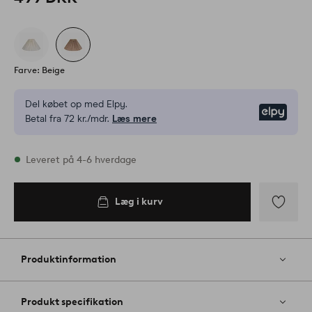
Farve: Beige
Del købet op med Elpy.
Elpy
Betal fra 72 kr./mdr.
Læs mere
På lager
Leveret på 4-6 hverdage
Læg i kurv
Læg i
kurv
Tilføj
til
favoritter
Produktinformation
Produkt specifikation