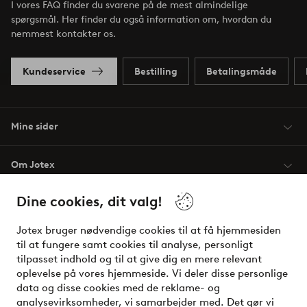
I vores FAQ finder du svarene på de mest almindelige
spørgsmål. Her finder du også information om, hvordan du
nemmest kontakter os.
Kundeservice
Bestilling
Betalingsmåde
Mine sider
Om Jotex
Dine cookies, dit valg!
Vilkår
Jotex bruger nødvendige cookies til at få hjemmesiden
Venner
til at fungere samt cookies til analyse, personligt
tilpasset indhold og til at give dig en mere relevant
oplevelse på vores hjemmeside. Vi deler disse personlige
data og disse cookies med de reklame- og
Sikre betalinger - betal nu eller del op
analysevirksomheder, vi samarbejder med. Det gør vi