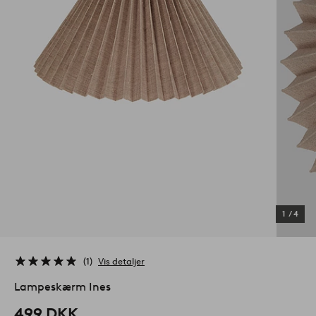
1
/
4
1
Vis detaljer
Lampeskærm Ines
499 DKK