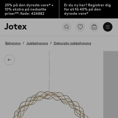
25% på den dyreste vare* +
Er du ny her? Registrer dig
10% ekstra på nedsatte
for at få 40% på den
priser**. Kode: 424882
dyreste vare*
Jotex
Gå
Gå
logo
til
til
-
favoritmarkerede
indkøbskur
gå
produkter
Belysning
Julebelysning
Dekorativ julebelysning
til
forsiden
Tilbage