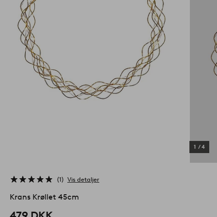
1
/
4
1
Vis detaljer
Krans Krøllet 45cm
479 DKK