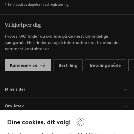
* Se tilbudsbetingelser ved registrering
Vi hjælper dig
I vores FAQ finder du svarene på de mest almindelige
spørgsmål. Her finder du også information om, hvordan du
nemmest kontakter os.
Kundeservice
Bestilling
Betalingsmåde
Mine sider
Om Jotex
Dine cookies, dit valg!
Vilkår