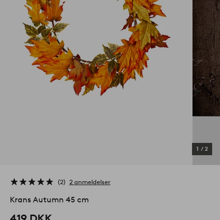
1
/
2
2
2 anmeldelser
Krans Autumn 45 cm
419 DKK