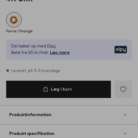
Farve: Orange
Del købet op med Elpy.
Elpy
Betal fra 65 kr./mdr.
Læs mere
På lager
Leveret på 3-4 hverdage
Læg i kurv
Læg i
kurv
Tilføj
til
favoritter
Produktinformation
Produkt specifikation