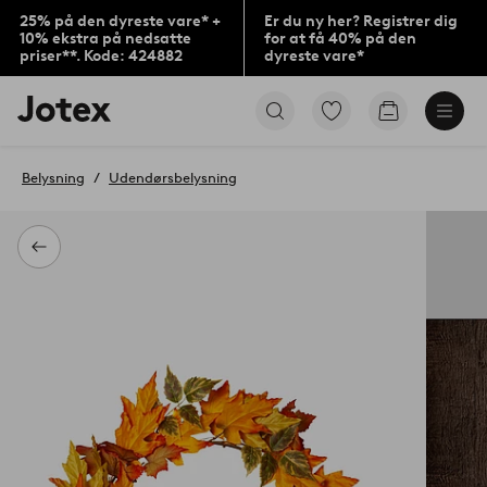
25% på den dyreste vare* +
Er du ny her? Registrer dig
10% ekstra på nedsatte
for at få 40% på den
priser**. Kode: 424882
dyreste vare*
Jotex
Gå
Gå
logo
til
til
-
favoritmarkerede
indkøbskur
gå
produkter
Belysning
Udendørsbelysning
til
forsiden
Tilbage