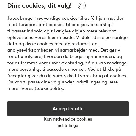
Dine cookies, dit valg!
Vilkår
Jotex bruger nødvendige cookies til at få hjemmesiden
Venner
til at fungere samt cookies til analyse, personligt
tilpasset indhold og til at give dig en mere relevant
oplevelse på vores hjemmeside. Vi deler disse personlige
data og disse cookies med de reklame- og
Sikre betalinger - betal nu eller del op
analysevirksomheder, vi samarbejder med. Det gør vi
for at analysere, hvordan du bruger hjemmesiden, og
Vil du vide mere om
vores betalingsmuligheder
?
for at fremme vores markedsføring, så du kan modtage
elpy
mere personligt tilpassede annoncer. Ved at klikke på
Accepter giver du dit samtykke til vores brug af cookies.
Du kan tilpasse dine valg under Indstillinger og læse
mere i vores
Cookiepolitik
.
Danmark - Vælg land
Accepter alle
Instagram
Facebook
Kun nødvendige cookies
Åbn
Indstillinger
chatb