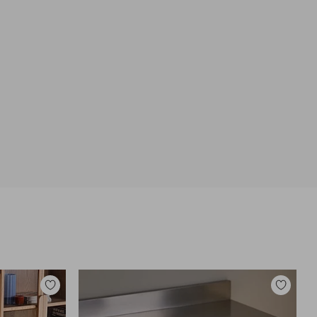
Tilføj
Tilføj
til
til
favoritter
favoritter