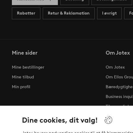
Rabatter
Retur & Reklamation
I øvrigt
F
Mine sider
Om Jotex
Mine bestillinger
Om Jotex
Mine tilbud
Om Ellos Gro
Min profil
Bæredygtighe
Business inqui
Tilgængelighe
Dine cookies, dit valg!