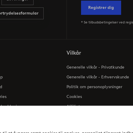
Registrer dig
ortrydelsesformular
* Se tilbudsbetingelser ved regi
Vilkår
Generelle vilkår - Privatkunde
up
Generelle vilkår - Erhvervskunde
d
Politik om personoplysninger
ries
Cookies
dserklæring
Affiliate
Klageadgang - Elpy