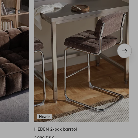
Næste
produ
New in
HEDEN 2-pak barstol
M
2 999 DKK