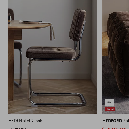
Deal
HEDEN stol 2-pak
MEDFORD
So
2 998 DKK
8 924 DKK