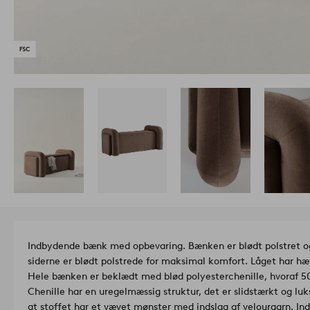
Indbydende bænk med opbevaring. Bænken er blødt polstret og
siderne er blødt polstrede for maksimal komfort. Låget har h
Hele bænken er beklædt med blød polyesterchenille, hvoraf 
Chenille har en uregelmæssig struktur, det er slidstærkt og lu
at stoffet har et vævet mønster med indslag af velourgarn. In