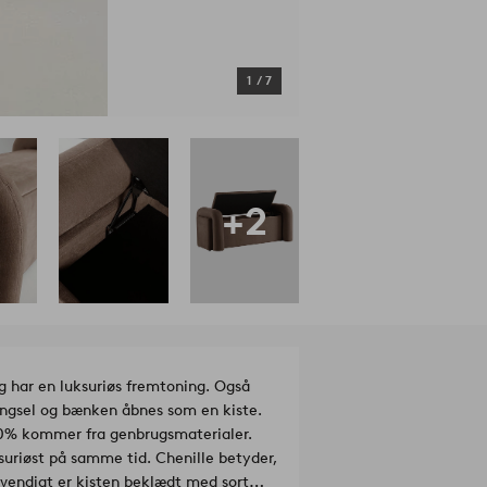
1
/
7
+2
 har en luksuriøs fremtoning. Også
ængsel og bænken åbnes som en kiste.
50% kommer fra genbrugsmaterialer.
ksuriøst på samme tid. Chenille betyder,
dvendigt er kisten beklædt med sort