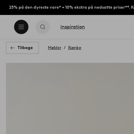
25% på den dyreste vare* + 10% ekstra på nedsatte priser**. 
Inspiration
Tilbage
Møbler
Bænke