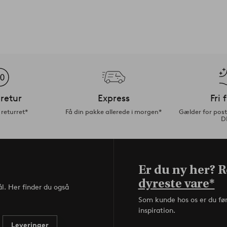
retur
Express
Fri 
returret*
Få din pakke allerede i morgen*
Gælder for pos
D
Er du ny her? Re
dyreste vare*
l. Her finder du også
Som kunde hos os er du fø
inspiration.
Leveringer