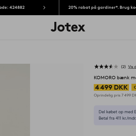
Kode: 424882
20% rabat på gardiner*. Brug k
Jotex
logo
-
gå
til
forsiden
2
Vis 
KOMORO bænk med
4 499 DKK
Oprindelig pris
7 499 
Del købet op med E
Betal fra 411 kr./mdr