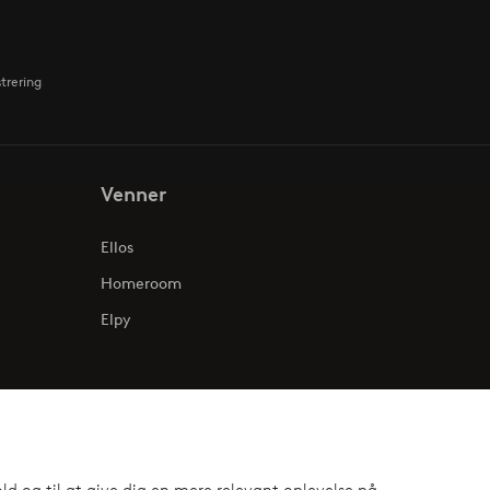
strering
Venner
Ellos
Homeroom
Elpy