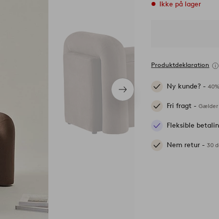
Ikke på lager
Produktdeklaration
Ny kunde? -
40%
Næste
produkt
Fri fragt -
Gælder 
Fleksible betal
Nem retur -
30 d