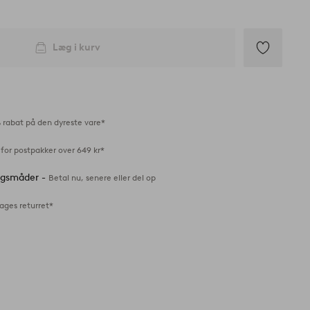
Læg i kurv
Tilføj
til
favoritter
 rabat på den dyreste vare*
for postpakker over 649 kr*
ingsmåder -
Betal nu, senere eller del op
ages returret*