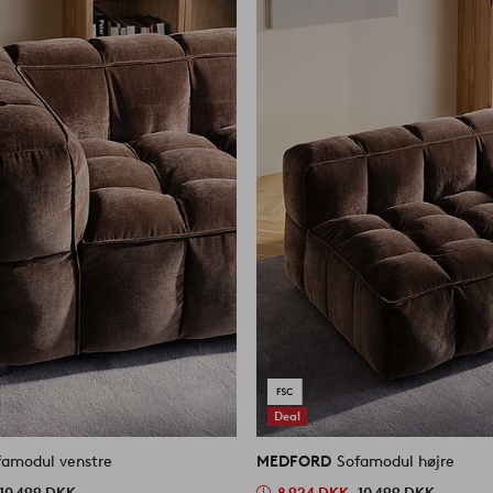
Deal
famodul venstre
MEDFORD
Sofamodul højre
10 499 DKK
8 924 DKK
10 499 DKK