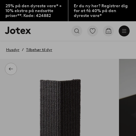
25% på den dyreste vare* +
Er du ny her? Registrer dig
10% ekstra på nedsatte
for at få 40% på den
priser**. Kode: 424882
dyreste vare*
Jotex
Gå
Gå
logo
til
til
-
favoritmarkerede
indkøbskur
gå
produkter
Husdyr
Tilbehør til dyr
til
forsiden
Tilbage