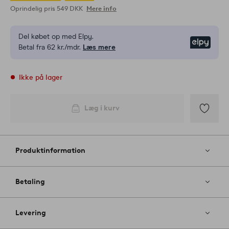
Oprindelig pris
549 DKK
Mere info
Del købet op med Elpy.
Elpy
Betal fra 62 kr./mdr.
Læs mere
Ikke på lager
Læg i kurv
Tilføj
til
favoritter
Produktinformation
Betaling
Levering