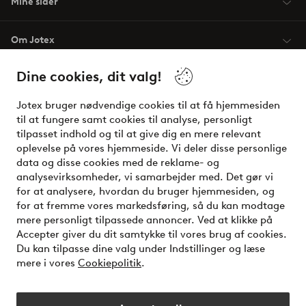
Mine sider
Om Jotex
Dine cookies, dit valg!
Vilkår
Jotex bruger nødvendige cookies til at få hjemmesiden
Venner
til at fungere samt cookies til analyse, personligt
tilpasset indhold og til at give dig en mere relevant
oplevelse på vores hjemmeside. Vi deler disse personlige
data og disse cookies med de reklame- og
Sikre betalinger - betal nu eller del op
analysevirksomheder, vi samarbejder med. Det gør vi
for at analysere, hvordan du bruger hjemmesiden, og
Vil du vide mere om
vores betalingsmuligheder
?
for at fremme vores markedsføring, så du kan modtage
elpy
mere personligt tilpassede annoncer. Ved at klikke på
Accepter giver du dit samtykke til vores brug af cookies.
Du kan tilpasse dine valg under Indstillinger og læse
mere i vores
Cookiepolitik
.
Danmark - Vælg land