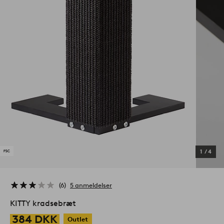
1
/
4
6
5 anmeldelser
KITTY kradsebræt
384 DKK
Outlet