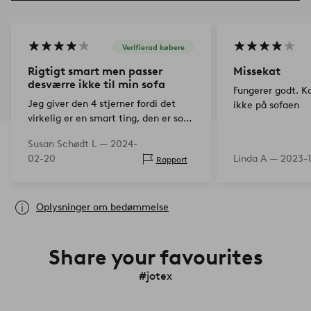
Verifierad købere
Rigtigt smart men passer
Missekat
desværre ikke til min sofa
Fungerer godt. K
Jeg giver den 4 stjerner fordi det
ikke på sofaen
virkelig er en smart ting, den er solid
og holdbar efter samling, men
Susan Schødt L —
2024-
fødderne passer desværre ikke ind
02-20
Linda A —
2023-1
Rapport
under min…
Oplysninger om bedømmelse
Share your favourites
#jotex