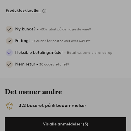
Produktdeklaration
Ny kunde? -
40% rabat på den dyreste vare*
Fri fragt -
Gælder for postpakker over 649 kr*
Fleksible betalingsmåder -
Betal nu, senere eller del op
Nem retur -
30 dages returret*
Det mener andre
3.2
baseret på
6
bedømmelser
Vis alle anmeldelser (5)