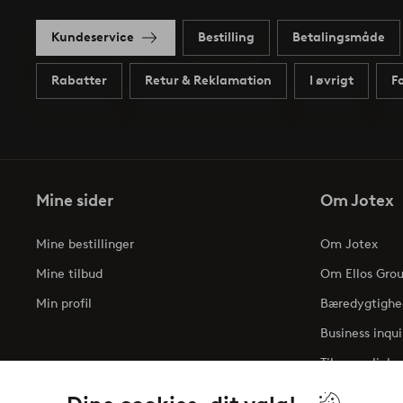
Kundeservice
Bestilling
Betalingsmåde
Rabatter
Retur & Reklamation
I øvrigt
F
Mine sider
Om Jotex
Mine bestillinger
Om Jotex
Mine tilbud
Om Ellos Gro
Min profil
Bæredygtighe
Business inqui
Tilgængelighe