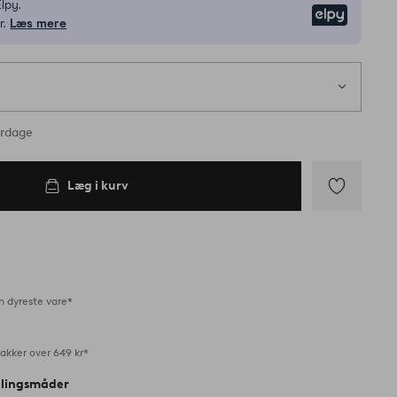
lpy.
Elpy
r.
Læs mere
erdage
Læg i kurv
Tilføj
til
favoritter
n dyreste vare*
akker over 649 kr*
alingsmåder