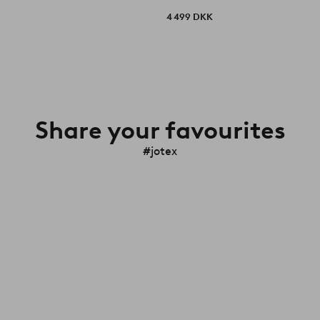
4 499 DKK
Share your favourites
#jotex