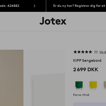
Kode: 424882
Er du ny her? Registrer dig for a
Jotex
logo
-
gå
til
forsiden
1
Vis d
KIPP Sengebord
2 699 DKK
Farve: Hvid