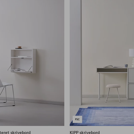
til
favoritter
eret skrivebord
KIPP skrivebord