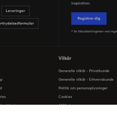
inspiration.
Leveringer
Registrer dig
ortrydelsesformular
* Se tilbudsbetingelser ved regi
Vilkår
Generelle vilkår - Privatkunde
up
Generelle vilkår - Erhvervskunde
d
Politik om personoplysninger
ries
Cookies
dserklæring
Affiliate
Klageadgang - Elpy