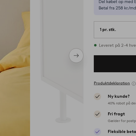
Del købet op med E
Betal fra 258 kr./md
1 pr. stk.
På lager
Leveret på 2-4 hv
Næste
produkt
Produktdeklaration
Ny kunde?
40% rabat på de
Fri fragt
Gælder for postp
Fleksible bet