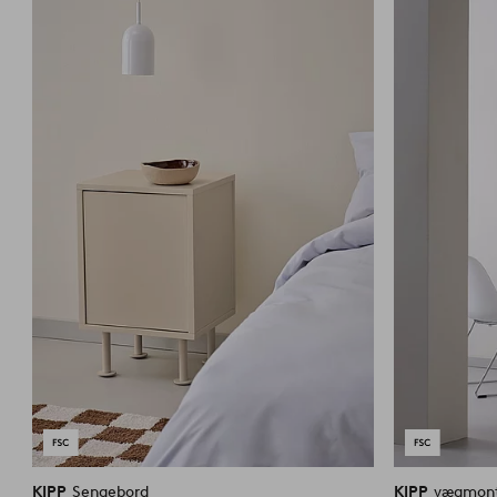
til
favoritter
KIPP
Sengebord
KIPP
vægmont