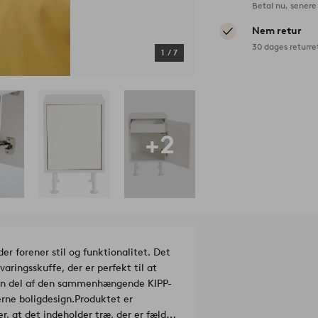
Betal nu, senere 
Nem retur
30 dages returre
1
/
7
+2
er forener stil og funktionalitet. Det
aringsskuffe, der er perfekt til at
r en del af den sammenhængende KIPP-
rne boligdesign.
Produktet er
r, at det indeholder træ, der er fældet