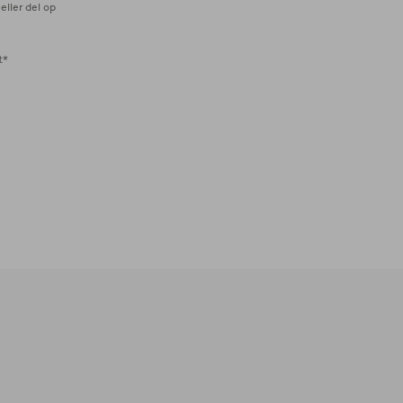
eller del op
t*