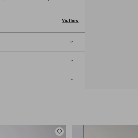
jø.
Licensnummer og testinstitut: FSC-
Vis flere
ar et følsomt gulv, anbefaler vi, at du
ne mod gulvet.
Artikelnummer:
Tilføj