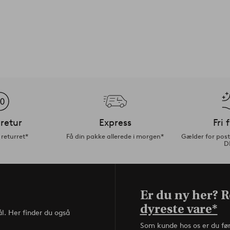
retur
Express
Fri 
returret*
Få din pakke allerede i morgen*
Gælder for pos
D
Er du ny her? Re
dyreste vare*
l. Her finder du også
Som kunde hos os er du fø