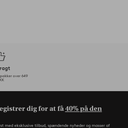
fragt
tpakker over 649
KK
gistrer dig for at få
40% på den
rst med eksklusive tilbud, spændende nyheder og masser af