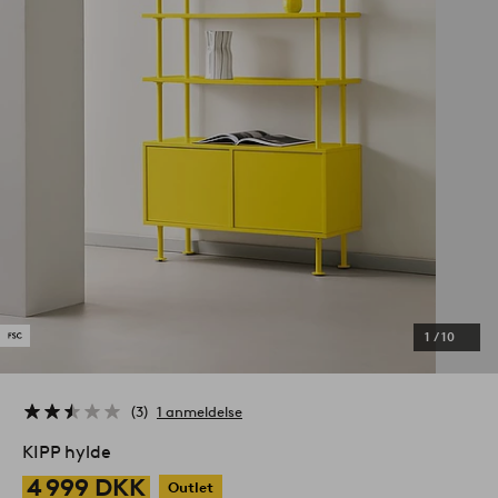
1
/
10
3
1 anmeldelse
KIPP hylde
4 999 DKK
Outlet