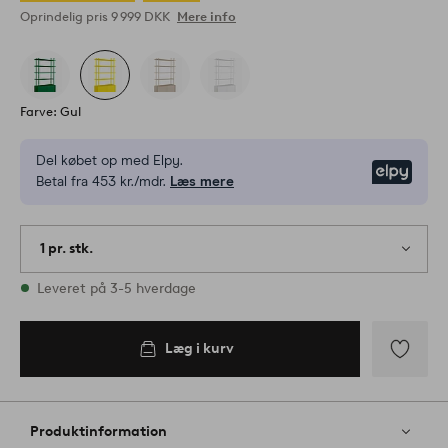
Oprindelig pris
9 999 DKK
Mere info
Farve: Gul
Del købet op med Elpy.
Elpy
Betal fra 453 kr./mdr.
Læs mere
1 pr. stk.
På lager
Leveret på 3-5 hverdage
Læg i kurv
Tilføj
til
favoritter
Produktinformation