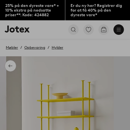
25% på den dyreste vare* +
Er du ny her? Registrer dig
10% ekstra på nedsatte
for at få 40% på den
priser**. Kode: 424882
dyreste vare*
Jotex
Gå
Gå
logo
til
til
-
favoritmarkerede
indkøbskur
gå
produkter
Møbler
Opbevaring
Hylder
til
forsiden
Tilbage