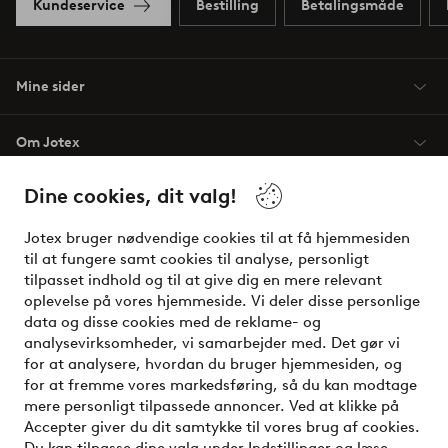
Kundeservice
Bestilling
Betalingsmåde
Mine sider
Om Jotex
Dine cookies, dit valg!
Vilkår
Jotex bruger nødvendige cookies til at få hjemmesiden
Venner
til at fungere samt cookies til analyse, personligt
tilpasset indhold og til at give dig en mere relevant
oplevelse på vores hjemmeside. Vi deler disse personlige
data og disse cookies med de reklame- og
Sikre betalinger - betal nu eller del op
analysevirksomheder, vi samarbejder med. Det gør vi
for at analysere, hvordan du bruger hjemmesiden, og
Vil du vide mere om
vores betalingsmuligheder
?
for at fremme vores markedsføring, så du kan modtage
elpy
mere personligt tilpassede annoncer. Ved at klikke på
Accepter giver du dit samtykke til vores brug af cookies.