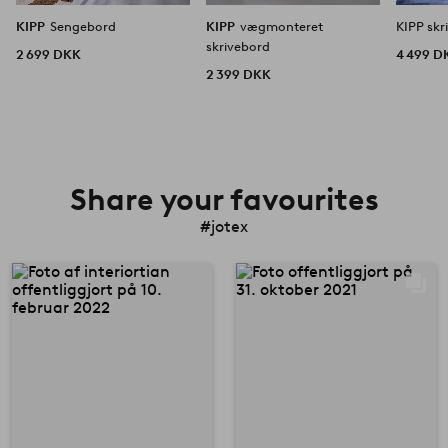
KIPP
Sengebord
KIPP
vægmonteret
KIPP skr
skrivebord
2 699 DKK
4 499 D
2 399 DKK
Share your favourites
#jotex