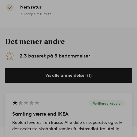
Nem retur
30 dages returret*
Det mener andre
2.3
baseret på
3
bedømmelser
Vis alle anmeldelser (1)
Verifierad købere
Samling værre end IKEA
Reolen leveres i en kasse. Alle dele er separate, og selv
det nederste skab skal samles fuldstændigt fra utallige
enkeltdele. Jeg skruede i 6 timer. Nogle gange passer