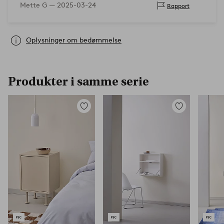
Mette G —
2025-03-24
Rapport
gevindet h…
Oplysninger om bedømmelse
Produkter i samme serie
Tilføj
Tilføj
til
til
favoritter
favoritter