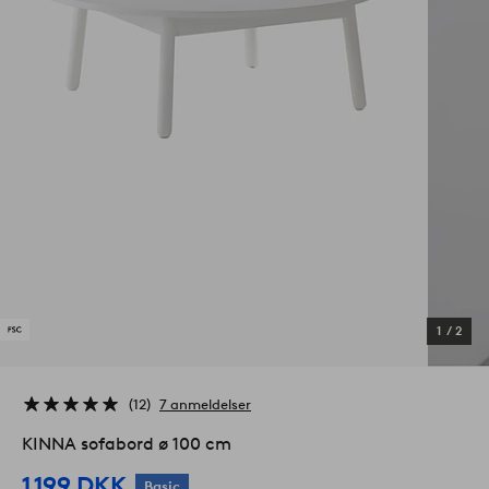
1
/
2
12
7 anmeldelser
KINNA sofabord ø 100 cm
1 199 DKK
Basic