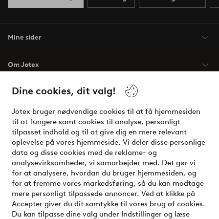
Mine sider
Om Jotex
Dine cookies, dit valg!
Vilkår
Jotex bruger nødvendige cookies til at få hjemmesiden
Venner
til at fungere samt cookies til analyse, personligt
tilpasset indhold og til at give dig en mere relevant
oplevelse på vores hjemmeside. Vi deler disse personlige
data og disse cookies med de reklame- og
Sikre betalinger - betal nu eller del op
analysevirksomheder, vi samarbejder med. Det gør vi
for at analysere, hvordan du bruger hjemmesiden, og
Vil du vide mere om
vores betalingsmuligheder
?
for at fremme vores markedsføring, så du kan modtage
elpy
mere personligt tilpassede annoncer. Ved at klikke på
Accepter giver du dit samtykke til vores brug af cookies.
Du kan tilpasse dine valg under Indstillinger og læse