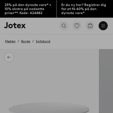
25% på den dyreste vare* +
Er du ny her? Registrer dig
10% ekstra på nedsatte
for at få 40% på den
priser**. Kode: 424882
dyreste vare*
Jotex
Gå
Gå
logo
til
til
-
favoritmarkerede
indkøbskur
gå
produkter
Møbler
Borde
Sofabord
til
forsiden
Tilbage