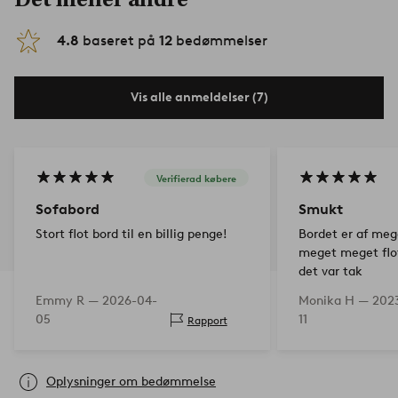
4.8
baseret på
12
bedømmelser
Vis alle anmeldelser (7)
Verifierad købere
Sofabord
Smukt
Stort flot bord til en billig penge!
Bordet er af mege
meget meget flot
det var tak
Emmy R —
2026-04-
Monika H —
2023
05
11
Rapport
Oplysninger om bedømmelse