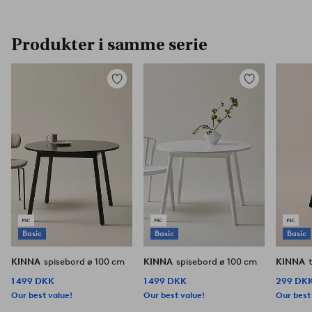
Produkter i samme serie
Tilføj
Tilføj
til
til
favoritter
favoritter
Basic
Basic
Basic
KINNA
spisebord ø 100 cm
KINNA
spisebord ø 100 cm
KINNA
1 499 DKK
1 499 DKK
299 DK
Our best value!
Our best value!
Our best