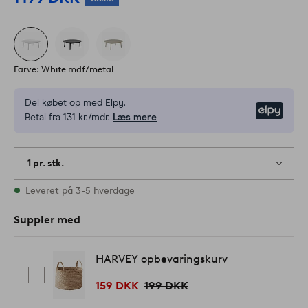
Farve: White mdf/metal
Del købet op med Elpy.
Elpy
Betal fra 131 kr./mdr.
Læs mere
1 pr. stk.
På lager
Leveret på 3-5 hverdage
Suppler med
HARVEY opbevaringskurv
159 DKK
199 DKK