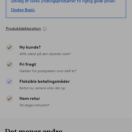
udvalg af vores yndlingsprodukter til rigtig gode priser.
Opdag Basic
Produktdeklaration
Ny kunde?
40% rabat på den dyreste vare*
Fri fragt
Gælder for postpakker over 649 kr*
Fleksible betalingsmåder
Betal nu, senere eller del op
Nem retur
30 dages returret*
Det mener andre