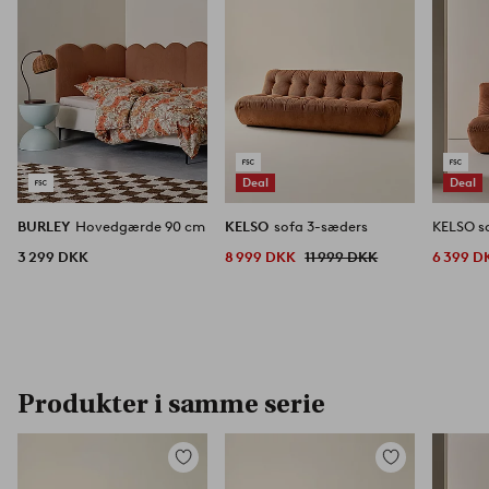
Deal
Deal
BURLEY
Hovedgærde 90 cm
KELSO
sofa 3-sæders
KELSO s
3 299 DKK
8 999 DKK
11 999 DKK
6 399 D
Produkter i samme serie
Tilføj
Tilføj
til
til