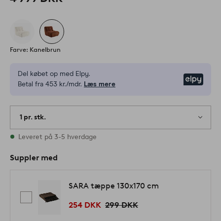
Farve: Kanelbrun
Del købet op med Elpy.
Elpy
Betal fra 453 kr./mdr.
Læs mere
1 pr. stk.
På lager
Leveret på 3-5 hverdage
Suppler med
SARA tæppe 130x170 cm
254 DKK
299 DKK