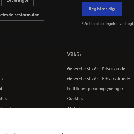
Leveringer
Registrer dig
ortrydelsesformular
* Se tilbudsbetingelser ved regi
Vilkår
Generelle vilkår - Privatkunde
up
Generelle vilkår - Erhvervskunde
d
Politik om personoplysninger
ries
Cookies
dserklæring
Affiliate
Klageadgang - Elpy