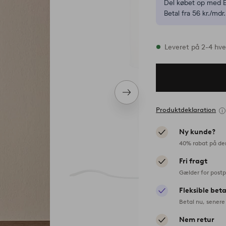
Del købet op med E
Betal fra 56 kr./mdr.
På lager
Leveret på 2-4 hv
Næste
produkt
Produktdeklaration
Ny kunde?
40% rabat på de
Fri fragt
Gælder for postp
Fleksible bet
Betal nu, senere 
Nem retur