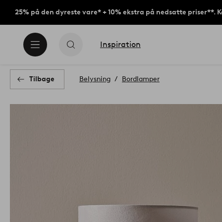
25% på den dyreste vare* + 10% ekstra på nedsatte priser**. 
Inspiration
Tilbage
Belysning
Bordlamper