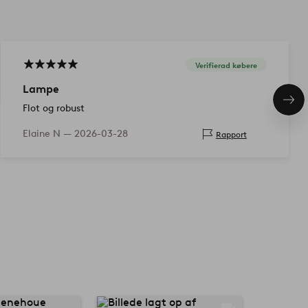
Verifierad købere
Lampe
Næs
Flot og robust
pro
Elaine N —
2026-03-28
Rapport