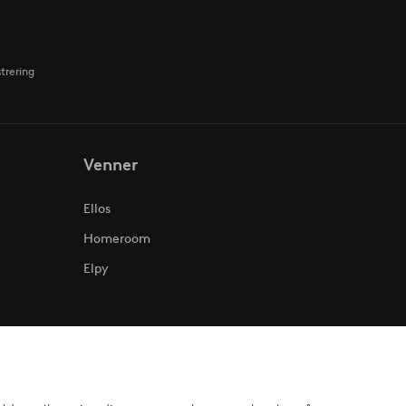
strering
Venner
Ellos
Homeroom
Elpy