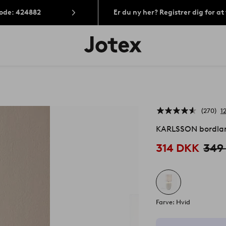
Kode: 424882
Er du ny her? Registrer dig for a
Jotex
logo
-
gå
til
forsiden
270
1
KARLSSON bordl
314 DKK
349
Farve: Hvid