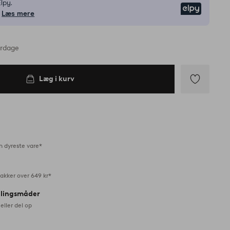
lpy.
Elpy
Læs mere
erdage
Læg i kurv
Tilføj
til
favoritter
n dyreste vare*
akker over 649 kr*
alingsmåder
eller del op