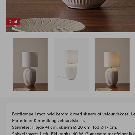
Deal
Bordlampe i mat hvid keramik med skærm af velourviskose. L
Materiale: Keramik og velourviskose.
Størrelse: Højde 41 cm, skærm Ø 20 cm, fod Ø 17 cm.
Sokkel/pære: 1 stk. E14, maks. 40 W. Glødepære medfølger ikk