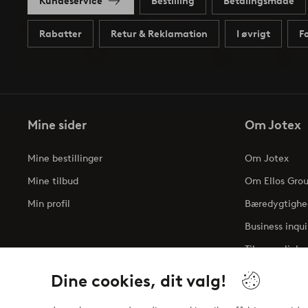
Kundeservice
Bestilling
Betalingsmåde
Rabatter
Retur & Reklamation
I øvrigt
F
Mine sider
Om Jotex
Mine bestillinger
Om Jotex
Mine tilbud
Om Ellos Gro
Min profil
Bæredygtighe
Business inqui
Tilgængelighe
Dine cookies, dit valg!