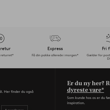
retur
Express
Fri 
returret*
Få din pakke allerede i morgen*
Gælder for pos
D
Er du ny her? Re
dyreste vare*
l. Her finder du også
Som kunde hos os er du fø
inspiration.