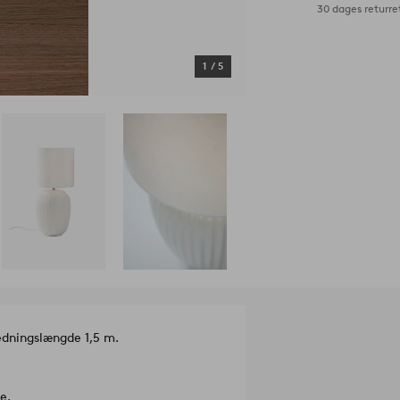
30 dages returre
1
/
5
edningslængde 1,5 m.
e.