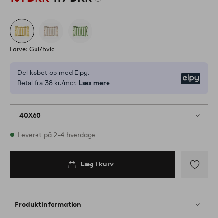
Farve: Gul/hvid
Del købet op med Elpy.
Elpy
Betal fra 38 kr./mdr.
Læs mere
40X60
På lager
Leveret på 2-4 hverdage
Læg i kurv
Læg i
kurv
Tilføj
til
favoritter
Produktinformation