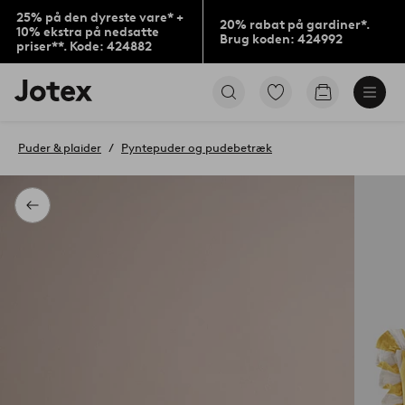
25% på den dyreste vare* +
20% rabat på gardiner*.
10% ekstra på nedsatte
Brug koden: 424992
priser**. Kode: 424882
Jotex
Gå
Gå
logo
til
til
-
favoritmarkerede
indkøbskur
gå
produkter
Puder & plaider
Pyntepuder og pudebetræk
til
forsiden
Tilbage