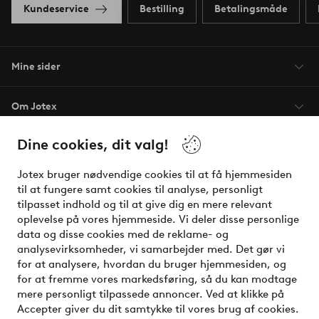
Kundeservice
Bestilling
Betalingsmåde
Mine sider
Om Jotex
Dine cookies, dit valg!
Vilkår
Jotex bruger nødvendige cookies til at få hjemmesiden
Venner
til at fungere samt cookies til analyse, personligt
tilpasset indhold og til at give dig en mere relevant
oplevelse på vores hjemmeside. Vi deler disse personlige
data og disse cookies med de reklame- og
Sikre betalinger - betal nu eller del op
analysevirksomheder, vi samarbejder med. Det gør vi
for at analysere, hvordan du bruger hjemmesiden, og
Vil du vide mere om
vores betalingsmuligheder
?
for at fremme vores markedsføring, så du kan modtage
elpy
mere personligt tilpassede annoncer. Ved at klikke på
Accepter giver du dit samtykke til vores brug af cookies.