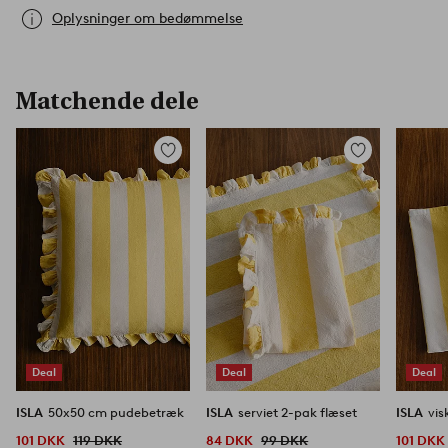
Oplysninger om bedømmelse
Matchende dele
Tilføj
Tilføj
til
til
favoritter
favoritter
Deal
Deal
Deal
ISLA
50x50 cm pudebetræk
ISLA
serviet 2-pak flæset
ISLA
vis
101 DKK
119 DKK
84 DKK
99 DKK
101 DKK