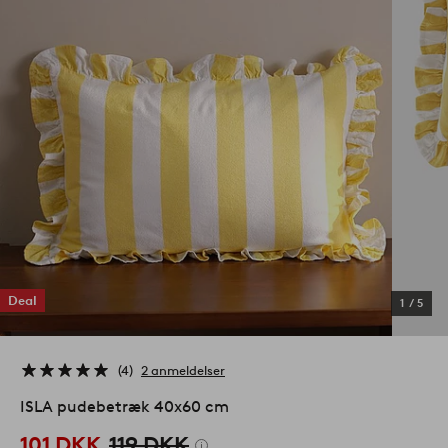
Deal
1
/
5
4
2 anmeldelser
ISLA pudebetræk 40x60 cm
101 DKK
119 DKK