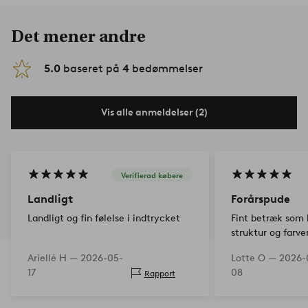
Det mener andre
5.0
baseret på
4
bedømmelser
Vis alle anmeldelser (2)
Verifierad købere
Landligt
Forårspude
Landligt og fin følelse i indtrycket
Fint betræk som h
struktur og farve
forårsfornemmel
Ariellé H —
2026-05-
Lotte O —
2026-
17
08
Rapport