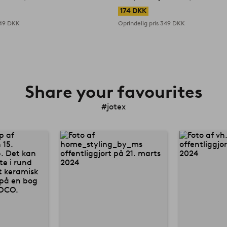
174 DKK
49 DKK
Oprindelig pris
349 DKK
Share your favourites
#jotex