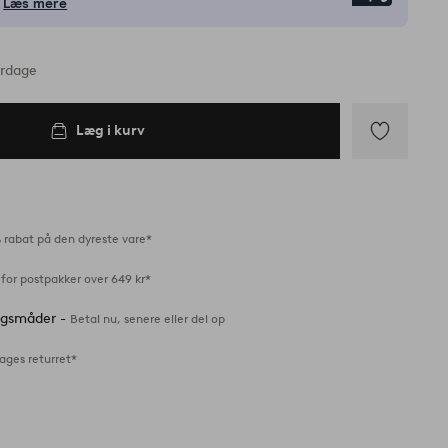
Læs mere
erdage
Læg i kurv
Tilføj
til
favoritter
 rabat på den dyreste vare*
for postpakker over 649 kr*
ingsmåder -
Betal nu, senere eller del op
ages returret*