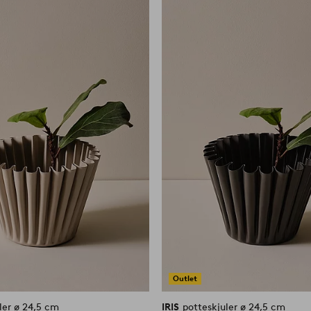
til
favoritter
Outlet
potteskjuler ø 24,5 cm
IRIS
potteskjuler ø 24,5 cm