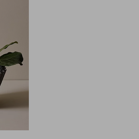
til
favoritter