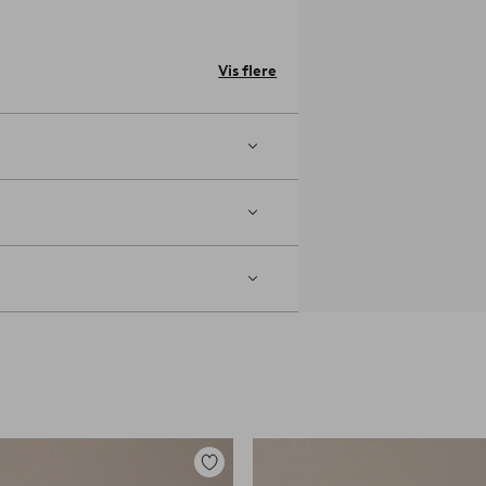
Vis flere
es af med en let fugtig
Tilføj