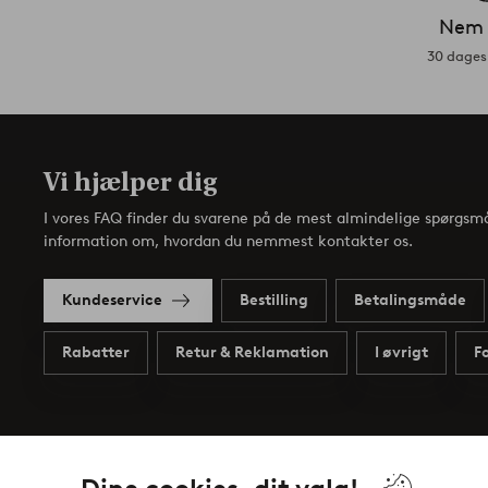
Nem 
30 dages 
Vi hjælper dig
I vores FAQ finder du svarene på de mest almindelige spørgsmå
information om, hvordan du nemmest kontakter os.
Kundeservice
Bestilling
Betalingsmåde
Rabatter
Retur & Reklamation
I øvrigt
F