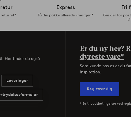
retur
Express
Fri 
returret*
Få din pakke allerede i morgen*
Gælder for pos
D
Er du ny her? Re
dyreste vare*
l. Her finder du også
Som kunde hos os er du fø
inspiration.
Leveringer
Registrer dig
ortrydelsesformular
* Se tilbudsbetingelser ved regi