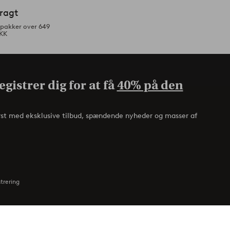
fragt
tpakker over 649
KK
gistrer dig for at få
40% på den
rst med eksklusive tilbud, spændende nyheder og masser af
strering