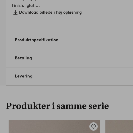
Finish: glat.
Størrelse: højde 20 cm, ø 33 cm.
Download billede i høj opløsning
Diameter åbning (indvendig diameter): 32.5 cm.
Diameter bund (indre diameter): 17cm.
Plejeinstruktioner: Tørr
klud.
Artikelnummer: 2069647-01-0
Produkt specifikation
Betaling
Levering
Produkter i samme serie
Tilføj