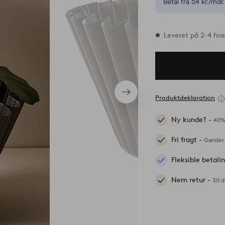
Betal fra 54 kr./mdr.
På lager
Leveret på 2-4 hv
Næste
Produktdeklaration
produkt
Ny kunde? -
40%
Fri fragt -
Gælder 
Fleksible betal
Nem retur -
30 d