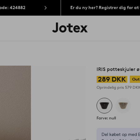
Kode: 424882
Er du ny her? Registrer dig for a
Jotex
logo
-
gå
til
forsiden
IRIS potteskjuler 
289 DKK
Out
Oprindelig pris
579 DK
Farve: null
Del købet op med E