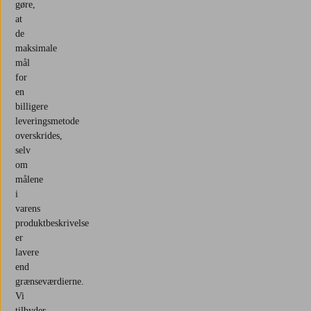
gøre,
at
de
maksimale
mål
for
en
billigere
leveringsmetode
overskrides,
selv
om
målene
i
varens
produktbeskrivelse
er
lavere
end
grænseværdierne.
Vi
tilbyder