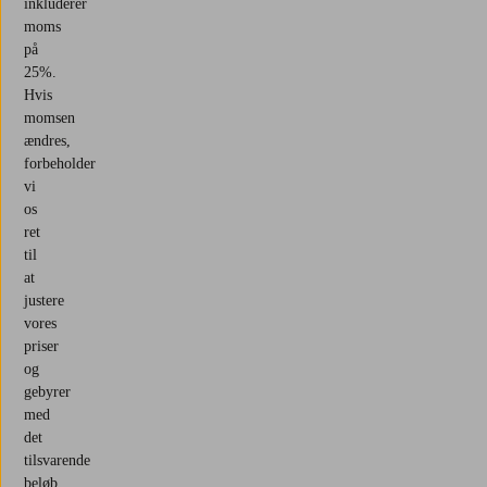
inkluderer
moms
på
25%.
Hvis
momsen
ændres,
forbeholder
vi
os
ret
til
at
justere
vores
priser
og
gebyrer
med
det
tilsvarende
beløb.