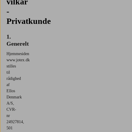
vilkår
-
Privatkunde
1.
Generelt
Hjemmesiden
www.jotex.dk
stilles
til
rådighed
af
Ellos
Denmark
A/S,
CVR-
nr
24927814,
501