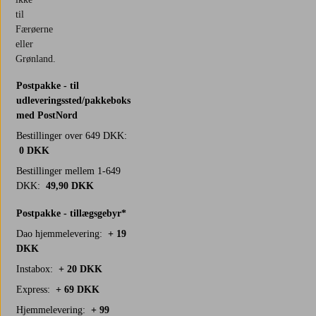
til
Færøerne
eller
Grønland.
Postpakke - til
udleveringssted/pakkeboks
med PostNord
Bestillinger over 649 DKK:
0 DKK
Bestillinger mellem 1-649
DKK:
49,90 DKK
Postpakke - tillægsgebyr*
Dao hjemmelevering:
+ 19
DKK
Instabox:
+ 20 DKK
Express:
+ 69 DKK
Hjemmelevering:
+ 99