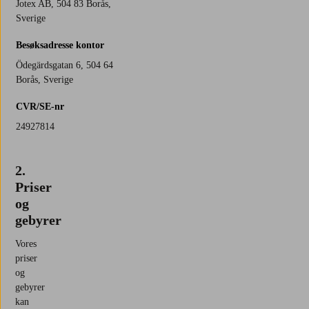
Jotex AB, 504 83 Borås,
Sverige
Besøksadresse kontor
Ödegärdsgatan 6, 504 64
Borås, Sverige
CVR/SE-nr
24927814
2.
Priser
og
gebyrer
Vores
priser
og
gebyrer
kan