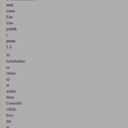
med
vores
Fair
Use-
politik
i
punkt
5.3.
Vi
forbeholder
os
retten
til
at
ændre
disse
Generelle
vilkår,
hvis
der
er