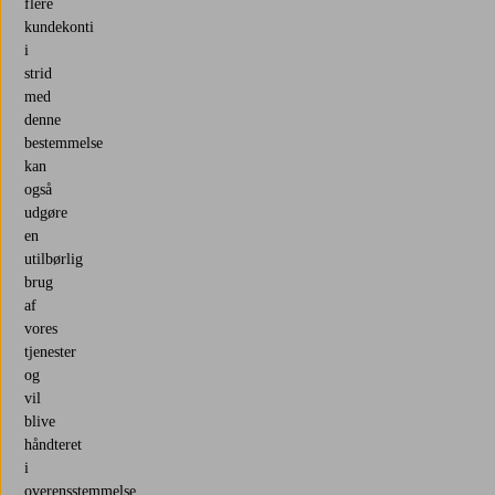
flere
kundekonti
i
strid
med
denne
bestemmelse
kan
også
udgøre
en
utilbørlig
brug
af
vores
tjenester
og
vil
blive
håndteret
i
overensstemmelse