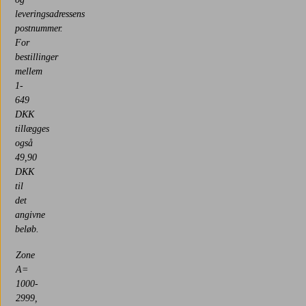
leveringsadressens
postnummer.
For
bestillinger
mellem
1-
649
DKK
tillægges
også
49,90
DKK
til
det
angivne
beløb.
Zone
A=
1000-
2999,