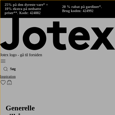
25% på den dyreste vare* +
20 % rabat på gardiner*.
10% ekstra på nedsatte
Brug koden: 424992
priser**. Kode: 424882
Jotex logo - gå til forsiden
Menu
Søg
Inspiration
Gå til favoritmarkerede produkter
Gå til indkøbskurven
Generelle