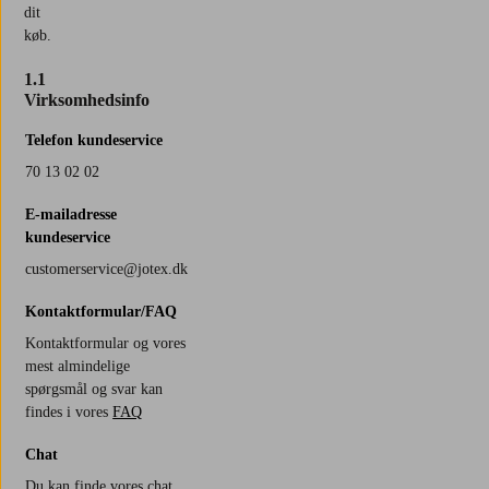
dit
køb.
1.1
Virksomhedsinfo
Telefon kundeservice
70 13 02 02
E-mailadresse
kundeservice
customerservice@jotex.dk
Kontaktformular/FAQ
Kontaktformular og vores
mest almindelige
spørgsmål og svar kan
findes i vores
FAQ
Chat
Du kan finde vores chat