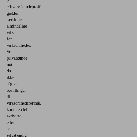
en
erhvervskundeprofil
gælder
særskilte
almindelige
vilkår
for
virksomheder.
Som
privatkunde
må
du
ikke
afgive
bestillinger
til
virksomhedsformål,
kommerciel
aktivitet
eller
som
selvstændig