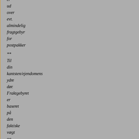
ud
over
evt.
almindelig
fragtgebyr
for
postpakker
**
Til
din
kantsten/ejendomens
ydre
dør.
Fraktgebyret
er
baseret
på
den
faktiske
vægt
og