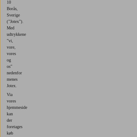
10
Borås,
Sverige
(”Jotex”).
Med
udtrykkene
”vi,
vore,
vores
og
os”
nedenfor
menes
Jotex.
Via
vores
hjemmeside
kan
der
foretages
køb