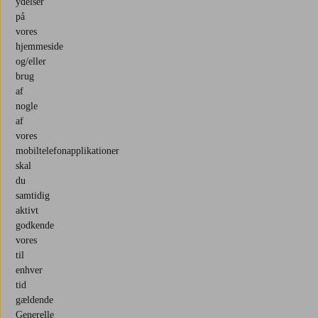
ydelser
på
vores
hjemmeside
og/eller
brug
af
nogle
af
vores
mobiltelefonapplikationer
skal
du
samtidig
aktivt
godkende
vores
til
enhver
tid
gældende
Generelle