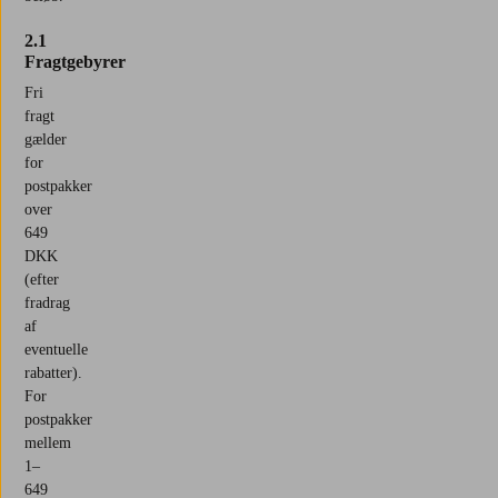
2.1
Fragtgebyrer
Fri
fragt
gælder
for
postpakker
over
649
DKK
(efter
fradrag
af
eventuelle
rabatter).
For
postpakker
mellem
1–
649