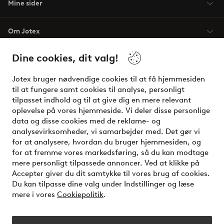
Mine sider
Om Jotex
Dine cookies, dit valg!
Vilkår
Jotex bruger nødvendige cookies til at få hjemmesiden
Venner
til at fungere samt cookies til analyse, personligt
tilpasset indhold og til at give dig en mere relevant
oplevelse på vores hjemmeside. Vi deler disse personlige
data og disse cookies med de reklame- og
Sikre betalinger - betal nu eller del op
analysevirksomheder, vi samarbejder med. Det gør vi
for at analysere, hvordan du bruger hjemmesiden, og
Vil du vide mere om
vores betalingsmuligheder
?
for at fremme vores markedsføring, så du kan modtage
elpy
mere personligt tilpassede annoncer. Ved at klikke på
Accepter giver du dit samtykke til vores brug af cookies.
Du kan tilpasse dine valg under Indstillinger og læse
mere i vores
Cookiepolitik
.
Danmark - Vælg land