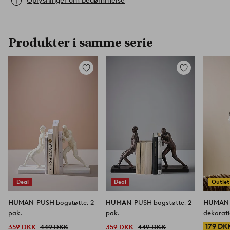
Oplysninger om bedømmelse
Produkter i samme serie
Tilføj
Tilføj
til
til
favoritter
favoritter
Deal
Deal
Outlet
HUMAN
PUSH bogstøtte, 2-
HUMAN
PUSH bogstøtte, 2-
HUMA
pak.
pak.
dekorati
179 DK
359 DKK
449 DKK
359 DKK
449 DKK