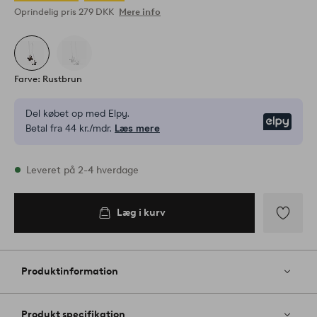
Oprindelig pris
279 DKK
Mere info
Farve: Rustbrun
Del købet op med Elpy.
Elpy
Betal fra 44 kr./mdr.
Læs mere
På lager
Leveret på 2-4 hverdage
Læg i kurv
Læg i
kurv
Tilføj
til
favoritter
Produktinformation
Produkt specifikation