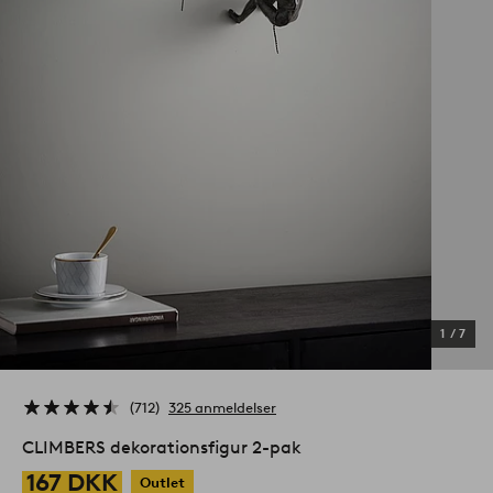
1
/
7
712
325 anmeldelser
CLIMBERS dekorationsfigur 2-pak
167 DKK
Outlet