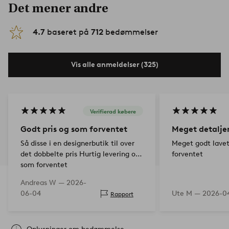
Det mener andre
4.7
baseret på
712
bedømmelser
Vis alle anmeldelser (325)
Verifierad købere
Godt pris og som forventet
Meget detalje
Så disse i en designerbutik til over
Meget godt lavet
det dobbelte pris Hurtig levering og
forventet
som forventet
Andreas W —
2026-
06-04
Ute M —
2026-0
Rapport