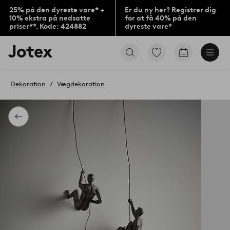
25% på den dyreste vare* +
Er du ny her? Registrer dig
10% ekstra på nedsatte
for at få 40% på den
priser**. Kode: 424882
dyreste vare*
Jotex
Gå
Gå
logo
til
til
-
favoritmarkerede
indkøbskur
gå
produkter
Dekoration
Vægdekoration
til
forsiden
Tilbage