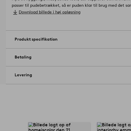
passer til pudebetrækket, så er puden klar til brug med det s
Størrelse: 50 x 50 cm.
Download billede i høj opløsning
Gramvægt: 100 g/m².
Må ikke tørretumbles. Maskinvaskes ved 
renses (kun med petroleumsbaserede opløsningsmidler). Krym
2213961-02-31
Produkt specifikation
Betaling
Levering