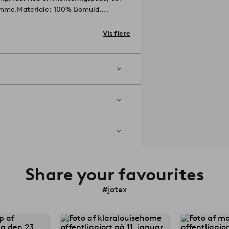
amme.
Materiale: 100% Bomuld.
30 grader. Brug ikke blegemiddel. Må
Vis flere
pning maks. 5 %.
Artikelnummer:
Share your favourites
#jotex