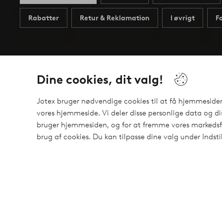
Rabatter
Retur & Reklamation
I øvrigt
F
Dine cookies, dit valg!
Mine sider
Om Jotex
Jotex bruger nødvendige cookies til at få hjemmesiden t
Mine bestillinger
Om Jotex
vores hjemmeside. Vi deler disse personlige data og d
Mine tilbud
Om Ellos Gro
bruger hjemmesiden, og for at fremme vores markedsfør
brug af cookies. Du kan tilpasse dine valg under Indsti
Min profil
Bæredygtighe
Business inqui
Tilgængelighe