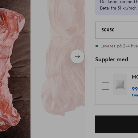
Del købet op med E
Betal fra 51 kr./mdr.
50X50
På lager
Leveret på 2-4 hv
Næste
Suppler med
produkt
MO
99
Our