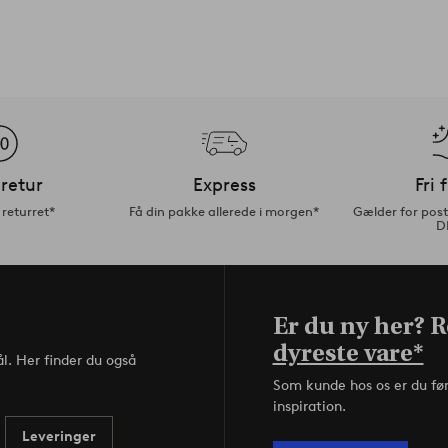
retur
Express
Fri 
returret*
Få din pakke allerede i morgen*
Gælder for pos
D
Er du ny her? Re
dyreste vare*
l. Her finder du også
Som kunde hos os er du fø
inspiration.
Leveringer