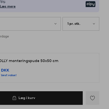
lpy.
Elpy
Læs mere
1 pr. stk.
erdage
LLY monteringspude 50x50 cm
 DKK
 best value!
Læg i kurv
Tilføj