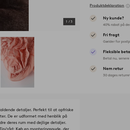
Produktdeklaration
Ny kunde?
1
/
3
40% rabat på de
Fri fragt
Gælder for postp
Fleksible bet
Betal nu, senere 
Nem retur
30 dages returre
ldende detaljer. Perfekt til at opfriske
larter. De er udformet med henblik på
dre deres rum med dejlige detaljer.
Tip/råd: Køb en monteringspude, der