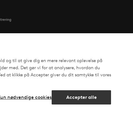
strering
Venner
ld og til at give dig en mere relevant oplevelse på
Ellos
der med. Det gør vi for at analysere, hvordan du
Homeroom
 at klikke på Accepter giver du dit samtykke til vores
Elpy
Kun nødvendige cookies
Accepter alle
Åbn
chatbok