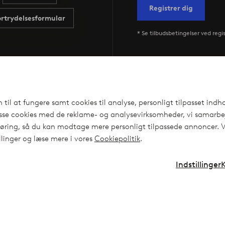
Registrer dig
ortrydelsesformular
* Se tilbudsbetingelser ved regi
Vilkår
il at fungere samt cookies til analyse, personligt tilpasset indho
Generelle vilkår - Privatkunde
isse cookies med de reklame- og analysevirksomheder, vi samarbej
up
Generelle vilkår - Erhvervskunde
ing, så du kan modtage mere personligt tilpassede annoncer. Ved
llinger og læse mere i vores
Cookiepolitik
.
d
Politik om personoplysninger
ries
Cookies
Indstillinger
dserklæring
Affiliate
Klageadgang - Elpy