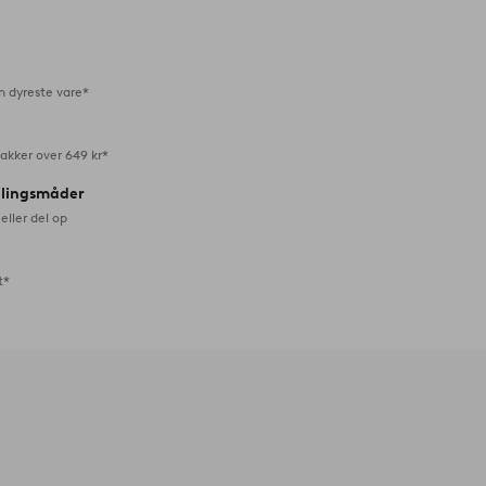
til
favoritter
n dyreste vare*
akker over 649 kr*
alingsmåder
eller del op
t*