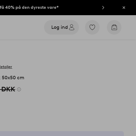
t få 40% på den dyreste vare*
Luk
Log ind
Gå
Gå
til
til
favoritmarkerede
indkøbsk
produkter
detaljer
 50x50 cm
 DKK