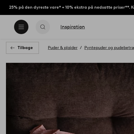
25% på den dyreste vare* + 10% ekstra på nedsatte priser**. 
Inspiration
Tilbage
Puder & plaider
Pyntepuder og pudebetr