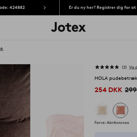
Kode: 424882
Er du ny her? Registrer dig for a
Jotex
logo
-
gå
til
æk
forsiden
2
Vis 
HOLA pudebetræk
254 DKK
299
Farve: Abrikosrosa