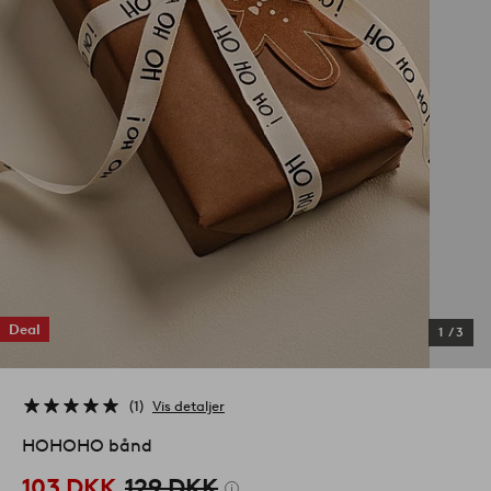
Deal
1
/
3
1
Vis detaljer
HOHOHO bånd
103 DKK
129 DKK