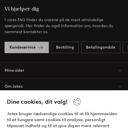
Vi hjælper dig
I vores FAQ finder du svarene på de mest almindelige
spørgsmål. Her finder du også information om, hvordan du
nemmest kontakter os.
Kundeservice
Bestilling
Betalingsmåde
Mine sider
Om Jotex
Dine cookies, dit valg!
Vilkår
Jotex bruger nødvendige cookies til at få hjemmesiden
Venner
til at fungere samt cookies til analyse, personligt
tilpasset indhold og til at give dig en mere relevant