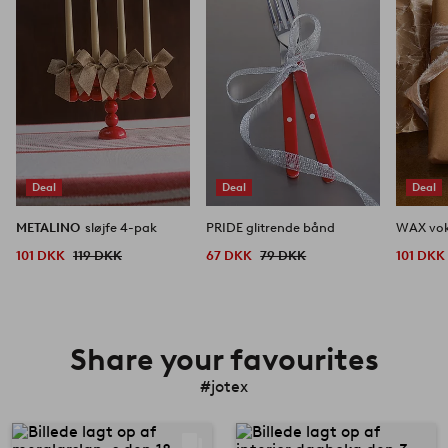
Deal
Deal
Deal
METALINO
sløjfe 4-pak
PRIDE glitrende bånd
WAX vok
101 DKK
119 DKK
67 DKK
79 DKK
101 DKK
Share your favourites
#jotex