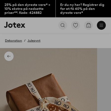
25% på den dyreste vare* +
Er du ny her? Registrer dig
10% ekstra på nedsatte
for at få 40% på den
priser**. Kode: 424882
dyreste vare*
Jotex
Gå
Gå
logo
til
til
-
favoritmarkerede
indkøbskur
gå
produkter
Dekoration
Julepynt
til
forsiden
Tilbage