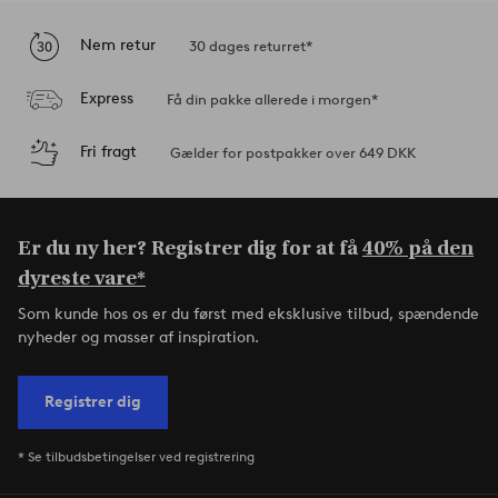
Nem retur
30 dages returret*
Express
Få din pakke allerede i morgen*
Fri fragt
Gælder for postpakker over 649 DKK
Er du ny her? Registrer dig for at få
40% på den
dyreste vare*
Som kunde hos os er du først med eksklusive tilbud, spændende
nyheder og masser af inspiration.
Registrer dig
* Se tilbudsbetingelser ved registrering