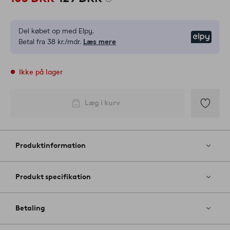
Del købet op med Elpy.
Elpy
Betal fra 38 kr./mdr.
Læs mere
Ikke på lager
Læg i kurv
Tilføj
til
favoritter
Produktinformation
Produkt specifikation
Betaling