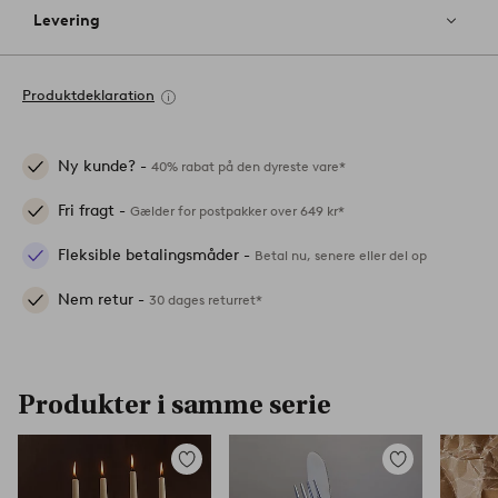
Levering
Produktdeklaration
Ny kunde? -
40% rabat på den dyreste vare*
Fri fragt -
Gælder for postpakker over 649 kr*
Fleksible betalingsmåder -
Betal nu, senere eller del op
Nem retur -
30 dages returret*
Produkter i samme serie
Tilføj
Tilføj
til
til
favoritter
favoritter