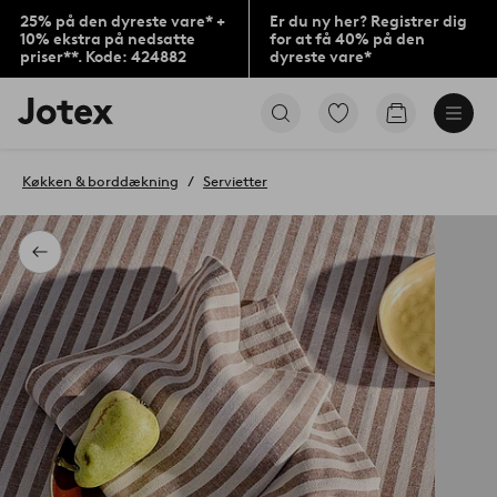
25% på den dyreste vare* +
Er du ny her? Registrer dig
10% ekstra på nedsatte
for at få 40% på den
priser**. Kode: 424882
dyreste vare*
Jotex
Gå
Gå
logo
til
til
-
favoritmarkerede
indkøbskur
gå
produkter
Køkken & borddækning
Servietter
til
forsiden
Tilbage