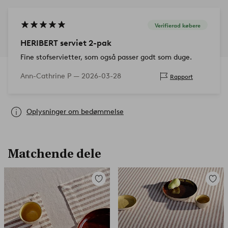
Verifierad købere
HERIBERT serviet 2-pak
Fine stofservietter, som også passer godt som duge.
Ann-Cathrine P —
2026-03-28
Rapport
Oplysninger om bedømmelse
Matchende dele
Tilføj
Tilføj
til
til
favoritter
favorit