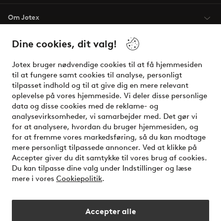
Om Jotex
Dine cookies, dit valg!
Vilkår
Jotex bruger nødvendige cookies til at få hjemmesiden
Venner
til at fungere samt cookies til analyse, personligt
tilpasset indhold og til at give dig en mere relevant
oplevelse på vores hjemmeside. Vi deler disse personlige
data og disse cookies med de reklame- og
Sikre betalinger - betal nu eller del op
analysevirksomheder, vi samarbejder med. Det gør vi
for at analysere, hvordan du bruger hjemmesiden, og
Vil du vide mere om
vores betalingsmuligheder
?
for at fremme vores markedsføring, så du kan modtage
elpy
mere personligt tilpassede annoncer. Ved at klikke på
Accepter giver du dit samtykke til vores brug af cookies.
Du kan tilpasse dine valg under Indstillinger og læse
mere i vores
Cookiepolitik
.
Danmark - Vælg land
Accepter alle
Instagram
Facebook