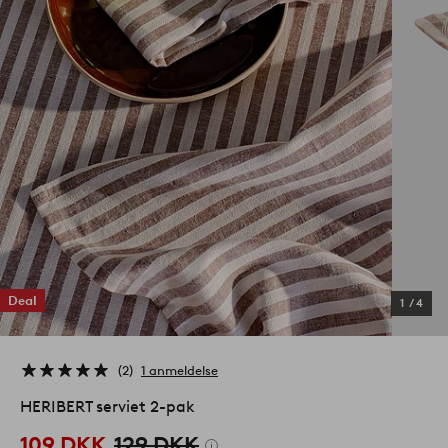
Deal
1
/
4
2
1 anmeldelse
HERIBERT serviet 2-pak
109 DKK
129 DKK