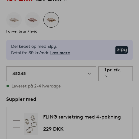
Farve: brun/hvid
Del købet op med Elpy.
Elpy
Betal fra 39 kr./mdr.
Læs mere
1 pr. stk.
45X45
På lager
Leveret på 2-4 hverdage
Suppler med
FLING servietring med 4-pakning
229 DKK