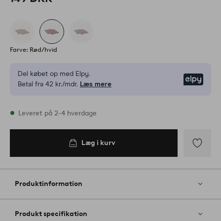
Farve: Rød/hvid
Del købet op med Elpy.
Elpy
Betal fra 42 kr./mdr.
Læs mere
På lager
Leveret på 2-4 hverdage
Læg i kurv
Læg i
kurv
Tilføj
til
favoritter
Produktinformation
Produkt specifikation