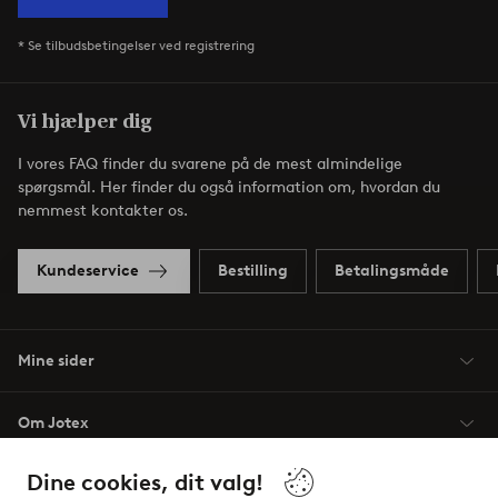
* Se tilbudsbetingelser ved registrering
Vi hjælper dig
I vores FAQ finder du svarene på de mest almindelige
spørgsmål. Her finder du også information om, hvordan du
nemmest kontakter os.
Kundeservice
Bestilling
Betalingsmåde
Mine sider
Om Jotex
Dine cookies, dit valg!
Vilkår