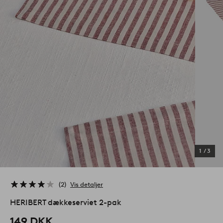
1
/
3
2
Vis detaljer
HERIBERT dækkeserviet 2-pak
149 DKK