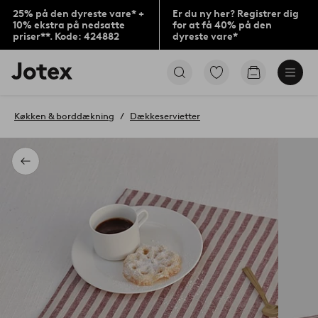
25% på den dyreste vare* +
Er du ny her? Registrer dig
10% ekstra på nedsatte
for at få 40% på den
priser**. Kode: 424882
dyreste vare*
Jotex
Gå
Gå
logo
til
til
-
favoritmarkerede
indkøbskur
gå
produkter
Køkken & borddækning
Dækkeservietter
til
forsiden
Tilbage