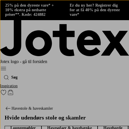
25% på den dyreste vare* +
Er du ny her? Registrer dig
10% ekstra på nedsatte
for at få 40% på den dyreste
priser**. Kode: 424882
vare*
Jotex logo - gå til forsiden
Menu
Søg
Inspiration
Gå til favoritmarkerede produkter
Gå til indkøbskurven
Havestole & haveskamler
Hvide udendørs stole og skamler
Loungemøbler
Havesofaer & havebænke
Haveborde