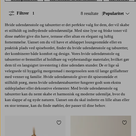
Filtrer
8 resultate
Sorter efter:
Popularitet
1
Hvide udendørsstole og taburetter er det perfekte valg for dem, der vil skabe
et stilfuldt og indbydende udendørsmiljø. Med sine lyse og friske toner vil
disse møbler give din have, terrasse eller altan en elegant og luftig
fornemmelse. Uanset om du vil have et afslappet loungeområde eller en
praktisk plads ved spisebordet, finder du hvide udendørsstole og taburetter,
der kombinerer både komfort og design. Vores hvide udendørsstole og
taburetter er fremstillet af holdbare og vejrbestandige materialer, hvilket gør
dem til en langsigtet investering i dine udendørs stunder. De er lige så
velegnede til hyggelig morgenmad i morgensolen som til lange grillaftener
med venner og familie. Hvide udendørsstole giver dit spiseområde et
stilfuldt præg, mens hvide udendørstaburetter fungerer godt som ekstra
siddepladser eller dekorative elementer. Med hvide udendørsstole og
taburetter kan du nemt skabe et harmonisk og moderne udemiljø, hvor du
kan slappe af og nyde naturen. Uanset om du skal indrette en lille altan eller
en stor terrasse, kan du finde møbler, der passer til dine behov.
Tilføj til favoritter
Tilføj 