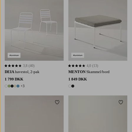
3,8
(40)
4,0
(13)
3,8 baseret på 40 bedømmelser
4,0 baseret på 13 bedømmelser
DEIA
havestol, 2-pak
MENTON
Skammel/bord
1 799 DKK
1 849 DKK
+3
8 farver
2 farver
Tilføj til favoritter
Tilføj 