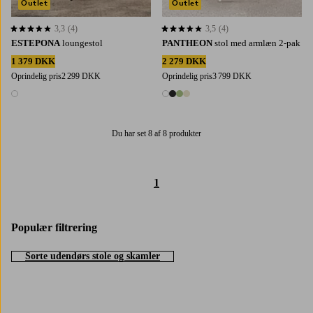
Outlet
Outlet
3,3
(4)
3,5
(4)
3,3 baseret på 4 bedømmelser
3,5 baseret på 4 bedømmelser
ESTEPONA
loungestol
PANTHEON
stol med armlæn 2-pak
1 379 DKK
2 279 DKK
Oprindelig pris
2 299 DKK
Oprindelig pris
3 799 DKK
1 farve
4 farver
Du har set 8 af 8 produkter
1
Populær filtrering
Sorte udendørs stole og skamler