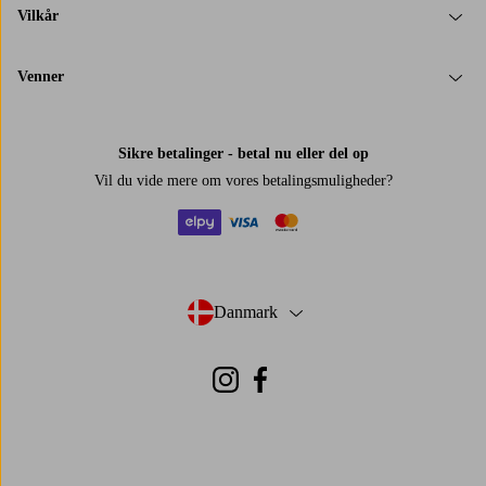
Vilkår
Venner
Sikre betalinger - betal nu eller del op
Vil du vide mere om
vores betalingsmuligheder
?
elpy
visa
mastercard
Danmark
- Vælg land
Instagram
Facebook