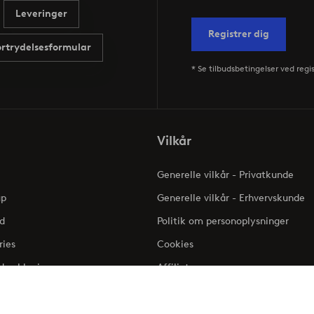
Leveringer
Registrer dig
ortrydelsesformular
* Se tilbudsbetingelser ved regi
Vilkår
Generelle vilkår - Privatkunde
up
Generelle vilkår - Erhvervskunde
d
Politik om personoplysninger
ries
Cookies
dserklæring
Affiliate
Klageadgang - Elpy