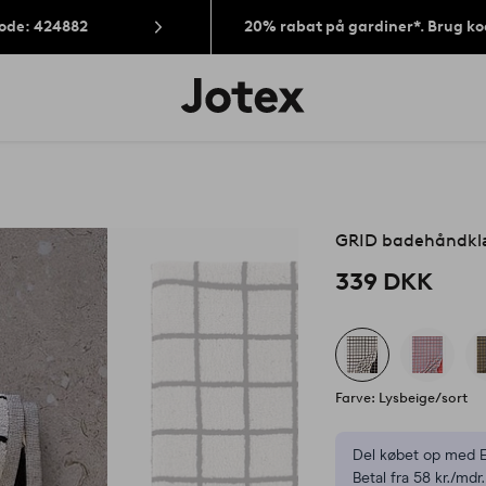
Kode: 424882
20% rabat på gardiner*. Brug k
Jotex
logo
-
gå
til
forsiden
GRID badehåndkl
339 DKK
Farve: Lysbeige/sort
Del købet op med E
Betal fra 58 kr./mdr.