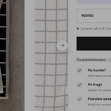
90X150
På lager
Leveret på 2-4 hv
Næste
produkt
Produktdeklaration
Ny kunde?
40% rabat på de
Fri fragt
Gælder for postp
Fleksible bet
Betal nu, senere 