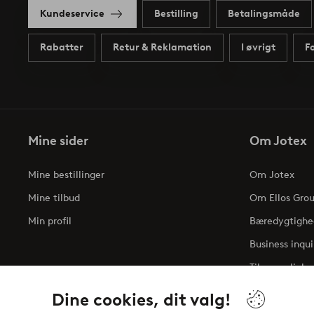
Kundeservice
Bestilling
Betalingsmåde
Rabatter
Retur & Reklamation
I øvrigt
F
Mine sider
Om Jotex
Mine bestillinger
Om Jotex
Mine tilbud
Om Ellos Gro
Min profil
Bæredygtighe
Business inqui
Tilgængelighe
Dine cookies, dit valg!