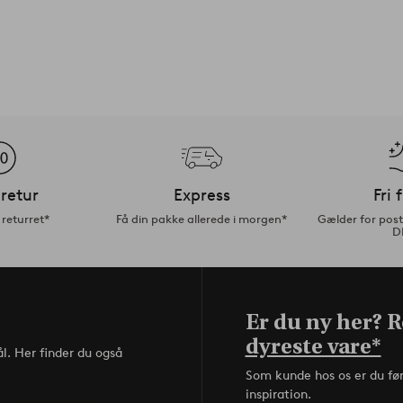
retur
Express
Fri 
returret*
Få din pakke allerede i morgen*
Gælder for pos
D
Er du ny her? Re
dyreste vare*
l. Her finder du også
Som kunde hos os er du fø
inspiration.