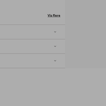
Vis flere
arvet stof betyder, at tråden er farvet
på begge sider af stoffet.
Materiale:
es ved medium varme. Maskinvask ved
). Kryber maks. 5%.
Artikelnummer: