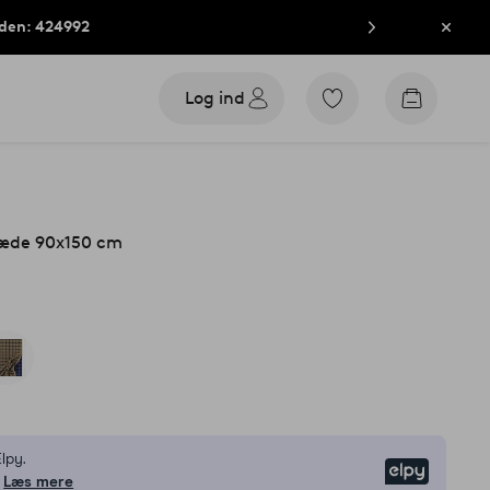
oden: 424992
Luk
Log ind
Gå
Gå
til
til
favoritmarkerede
indkøbsk
produkter
æde 90x150 cm
lpy.
Elpy
Læs mere