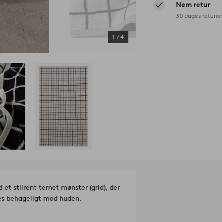
Nem retur
30 dages returre
1
/
4
t stilrent ternet mønster (grid), der
les behageligt mod huden.