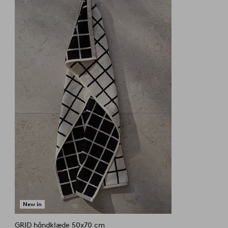
til
favoritter
New in
GRID håndklæde 50x70 cm