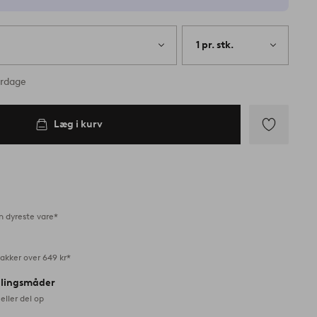
1 pr. stk.
erdage
Læg i kurv
Tilføj
til
favoritter
n dyreste vare*
akker over 649 kr*
alingsmåder
eller del op