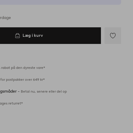
erdage
Læg i kurv
Tilføj
til
favoritter
 rabat på den dyreste vare*
for postpakker over 649 kr*
ingsmåder -
Betal nu, senere eller del op
ages returret*