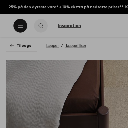
25% på den dyreste vare* + 10% ekstra på nedsatte priser**. 
Inspiration
Tilbage
Tæpper
Tæppefliser