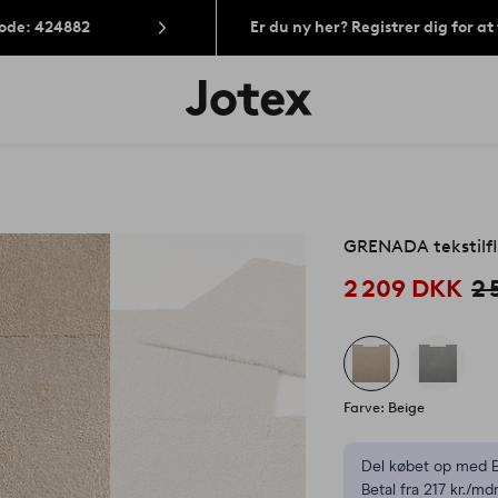
Kode: 424882
Er du ny her? Registrer dig for a
Jotex
logo
-
gå
til
forsiden
GRENADA tekstilfl
2 209 DKK
2 
Farve: Beige
Del købet op med E
Betal fra 217 kr./mdr