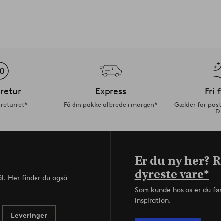
retur
Express
Fri 
returret*
Få din pakke allerede i morgen*
Gælder for pos
D
Er du ny her? Re
dyreste vare*
l. Her finder du også
Som kunde hos os er du fø
inspiration.
Leveringer