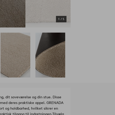
1
/
5
ng, dit soveværelse og din stue. Disse
rum med deres praktiske appel. GRENADA
rt og holdbarhed, hvilket sikrer en
aktisk tilgang til indretningen.
Tilvælg