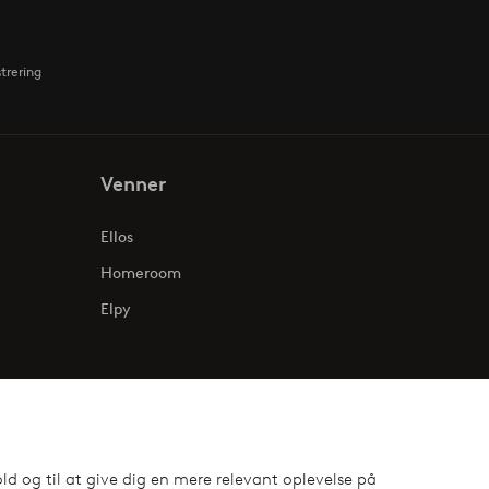
strering
Venner
Ellos
Homeroom
Elpy
ld og til at give dig en mere relevant oplevelse på