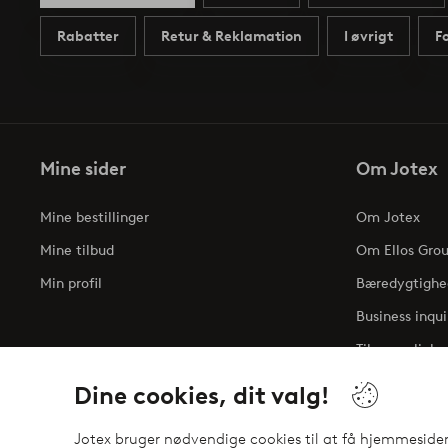
Rabatter
Retur & Reklamation
I øvrigt
F
Mine sider
Om Jotex
Mine bestillinger
Om Jotex
Mine tilbud
Om Ellos Gro
Min profil
Bæredygtighe
Business inqui
Tilgængelighe
Dine cookies, dit valg!
Jotex bruger nødvendige cookies til at få hjemmesiden t