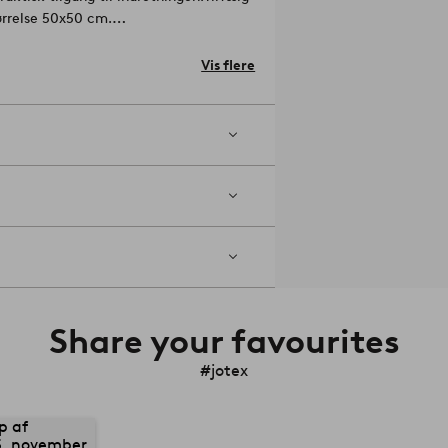
ørrelse 50x50 cm.
Vis flere
mundstykke uden børste. Eventuelle
perens.
k sol kan få det til at
Share your favourites
#jotex