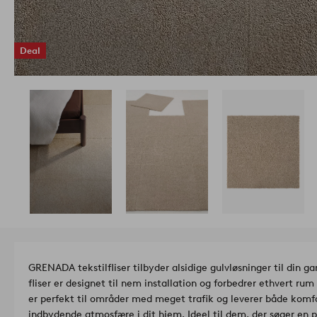
Deal
GRENADA tekstilfliser tilbyder alsidige gulvløsninger til din ga
fliser er designet til nem installation og forbedrer ethvert 
er perfekt til områder med meget trafik og leverer både komfo
indbydende atmosfære i dit hjem. Ideel til dem, der søger en pr