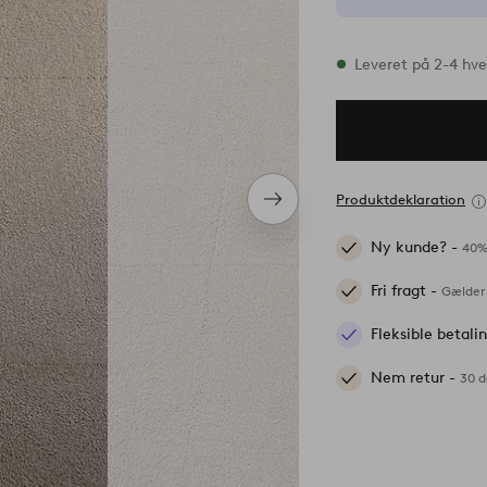
På lager
Leveret på 2-4 hv
Produktdeklaration
Næste
produkt
Ny kunde? -
40%
Fri fragt -
Gælder 
Fleksible betal
Nem retur -
30 d