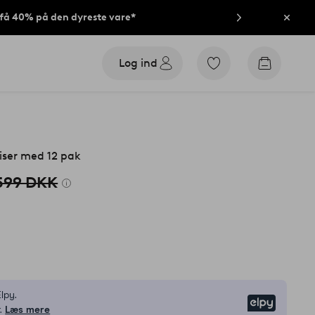
t få 40% på den dyreste vare*
Luk
Log ind
Gå
Gå
til
til
favoritmarkerede
indkøbsk
produkter
iser med 12 pak
599 DKK
lpy.
Elpy
.
Læs mere