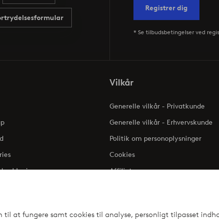
Registrer dig
ortrydelsesformular
* Se tilbudsbetingelser ved regi
Vilkår
Generelle vilkår - Privatkunde
up
Generelle vilkår - Erhvervskunde
d
Politik om personoplysninger
ries
Cookies
dserklæring
Affiliate
Klageadgang - Elpy
il at fungere samt cookies til analyse, personligt tilpasset indho