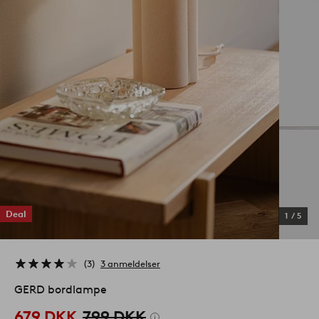
Deal
1
/
5
3
3 anmeldelser
GERD bordlampe
679 DKK
799 DKK