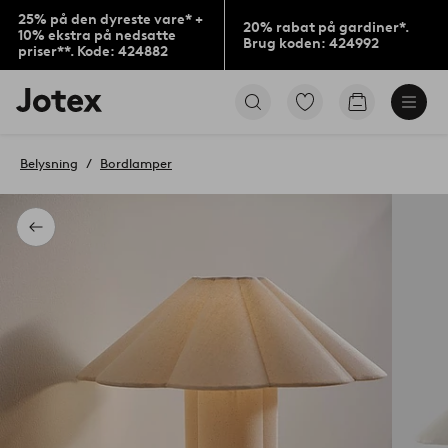
25% på den dyreste vare* +
20% rabat på gardiner*.
10% ekstra på nedsatte
Brug koden: 424992
priser**. Kode: 424882
Jotex
Gå
Gå
logo
til
til
-
favoritmarkerede
indkøbskur
gå
produkter
Belysning
Bordlamper
til
forsiden
Tilbage