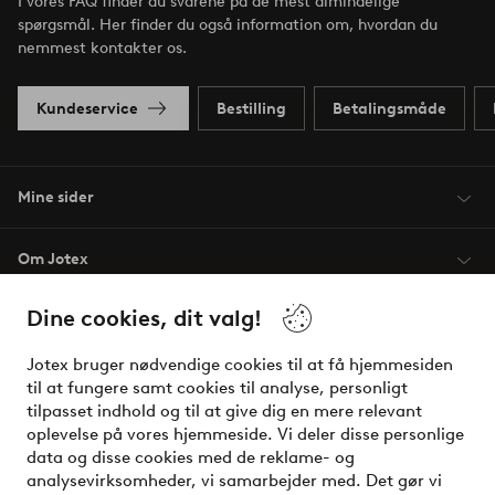
I vores FAQ finder du svarene på de mest almindelige
spørgsmål. Her finder du også information om, hvordan du
nemmest kontakter os.
Kundeservice
Bestilling
Betalingsmåde
Mine sider
Om Jotex
Dine cookies, dit valg!
Vilkår
Jotex bruger nødvendige cookies til at få hjemmesiden
Venner
til at fungere samt cookies til analyse, personligt
tilpasset indhold og til at give dig en mere relevant
oplevelse på vores hjemmeside. Vi deler disse personlige
data og disse cookies med de reklame- og
Sikre betalinger - betal nu eller del op
analysevirksomheder, vi samarbejder med. Det gør vi