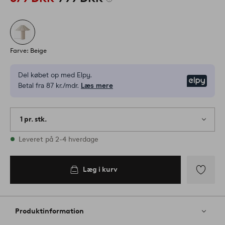
Farve: Beige
Del købet op med Elpy.
Elpy
Betal fra 87 kr./mdr.
Læs mere
1 pr. stk.
På lager
Leveret på 2-4 hverdage
Læg i kurv
Tilføj
til
favoritter
Produktinformation