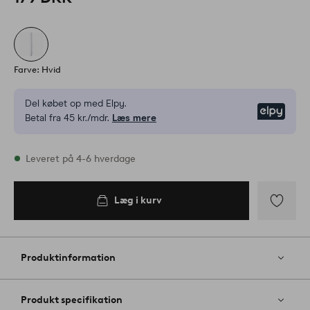
Farve: Hvid
Del købet op med Elpy.
Elpy
Betal fra 45 kr./mdr.
Læs mere
På lager
Leveret på 4-6 hverdage
Læg i kurv
Læg i
kurv
Tilføj
til
favoritter
Produktinformation
Produkt specifikation