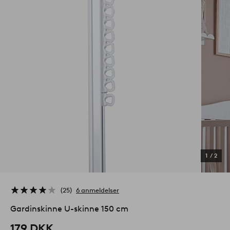
1
/
2
25
6 anmeldelser
Gardinskinne U-skinne 150 cm
179 DKK