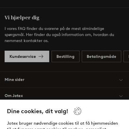
Vi hjælper dig
I vores FAQ finder du svarene på de mest almindelige
spørgsmål. Her finder du også information om, hvordan du
nemmest kontakter os.
Kundeservice
Bestilling
Betalingsmåde
Mine sider
Om Jotex
Dine cookies, dit valg!
Vilkår
Jotex bruger nødvendige cookies til at få hjemmesiden
Venner