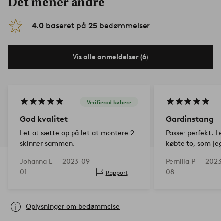
Det mener andre
4.0
baseret på
25
bedømmelser
Vis alle anmeldelser (6)
Verifierad købere
God kvalitet
Gardinstang
Let at sætte op på let at montere 2
Passer perfekt. L
skinner sammen.
købte to, som jeg
stuen for at kun
Johanna L —
2023-09-
Pernilla P —
2023
gardinerne helt f
01
08
Rapport
mørkt.
Oplysninger om bedømmelse