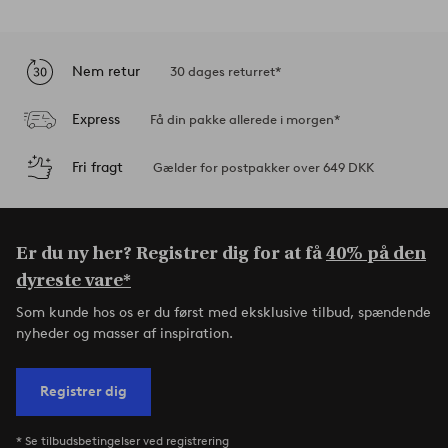
Nem retur
30 dages returret*
Express
Få din pakke allerede i morgen*
Fri fragt
Gælder for postpakker over 649 DKK
Er du ny her? Registrer dig for at få
40% på den
dyreste vare*
Som kunde hos os er du først med eksklusive tilbud, spændende
nyheder og masser af inspiration.
Registrer dig
* Se tilbudsbetingelser ved registrering