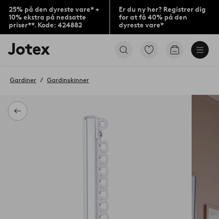
25% på den dyreste vare* +
Er du ny her? Registrer dig
10% ekstra på nedsatte
for at få 40% på den
priser**. Kode: 424882
dyreste vare*
Jotex
Gå
Gå
logo
til
til
-
favoritmarkerede
indkøbskur
gå
produkter
Gardiner
Gardinskinner
til
forsiden
Tilbage