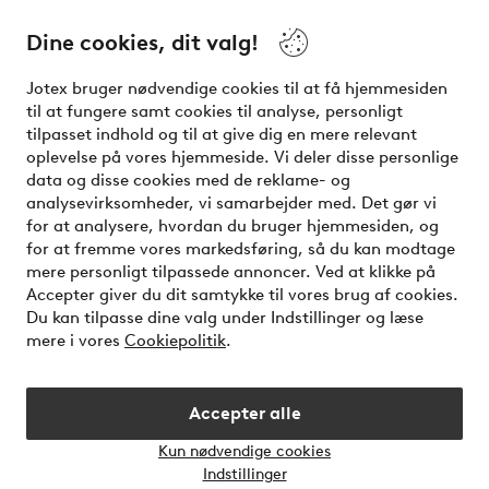
Dine cookies, dit valg!
Vilkår
Jotex bruger nødvendige cookies til at få hjemmesiden
Venner
til at fungere samt cookies til analyse, personligt
tilpasset indhold og til at give dig en mere relevant
oplevelse på vores hjemmeside. Vi deler disse personlige
data og disse cookies med de reklame- og
Sikre betalinger - betal nu eller del op
analysevirksomheder, vi samarbejder med. Det gør vi
for at analysere, hvordan du bruger hjemmesiden, og
Vil du vide mere om
vores betalingsmuligheder
?
for at fremme vores markedsføring, så du kan modtage
elpy
mere personligt tilpassede annoncer. Ved at klikke på
Accepter giver du dit samtykke til vores brug af cookies.
Du kan tilpasse dine valg under Indstillinger og læse
mere i vores
Cookiepolitik
.
Danmark - Vælg land
Accepter alle
Instagram
Facebook
Kun nødvendige cookies
Åbn
Indstillinger
chatb