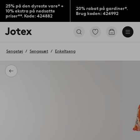
25% på den dyreste vare* +
20% rabat på gardiner*.
10% ekstra på nedsatte
Brug koden: 424992
priser**. Kode: 424882
Jotex
Gå
Gå
logo
til
til
-
favoritmarkerede
indkøbskur
gå
produkter
Sengetøj
Sengesæt
Enkeltseng
til
forsiden
Tilbage