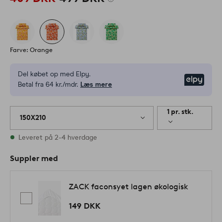
Farve: Orange
Del købet op med Elpy.
Elpy
Betal fra 64 kr./mdr.
Læs mere
1 pr. stk.
150X210
På lager
Leveret på 2-4 hverdage
Suppler med
ZACK faconsyet lagen økologisk
149 DKK