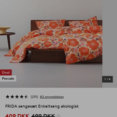
Deal
Percale
1
/
4
231
82 anmeldelser
FRIDA sengesæt Enkeltseng økologisk
409 DKK
499 DKK