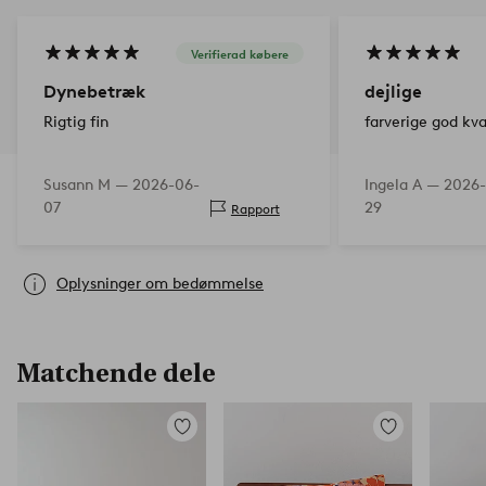
Verifierad købere
Dynebetræk
dejlige
Rigtig fin
farverige god kva
Susann M —
2026-06-
Ingela A —
2026-
07
29
Rapport
Oplysninger om bedømmelse
Matchende dele
Tilføj
Tilføj
til
til
favoritter
favoritter