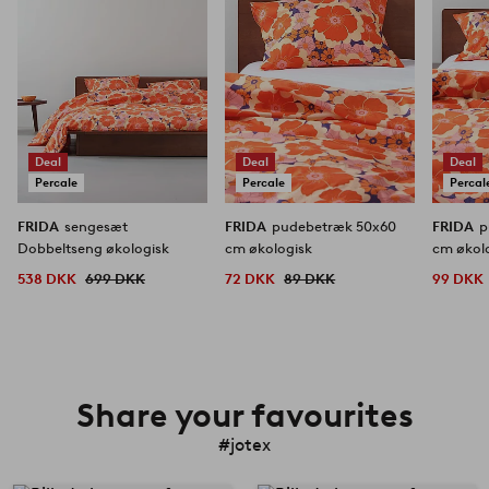
Deal
Deal
Deal
Percale
Percale
Percal
FRIDA
sengesæt
FRIDA
pudebetræk 50x60
FRIDA
p
Dobbeltseng økologisk
cm økologisk
cm økol
538 DKK
699 DKK
72 DKK
89 DKK
99 DKK
Share your favourites
#jotex