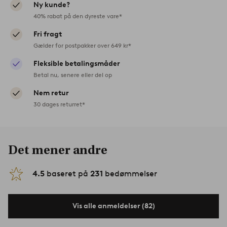
Ny kunde?
40% rabat på den dyreste vare*
Fri fragt
Gælder for postpakker over 649 kr*
Fleksible betalingsmåder
Betal nu, senere eller del op
Nem retur
30 dages returret*
Det mener andre
4.5
baseret på
231
bedømmelser
Vis alle anmeldelser (82)