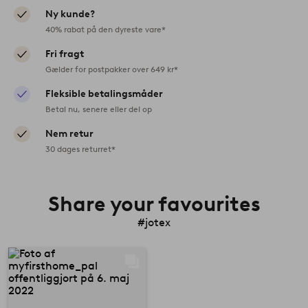
Ny kunde?
40% rabat på den dyreste vare*
Fri fragt
Gælder for postpakker over 649 kr*
Fleksible betalingsmåder
Betal nu, senere eller del op
Nem retur
30 dages returret*
Share your favourites
#jotex