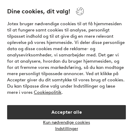
nemmest kontakter os.
Dine cookies, dit valg!
Kundeservice
Bestilling
Betalingsmåde
Jotex bruger nødvendige cookies til at få hjemmesiden
til at fungere samt cookies til analyse, personligt
tilpasset indhold og til at give dig en mere relevant
oplevelse på vores hjemmeside. Vi deler disse personlige
Mine sider
data og disse cookies med de reklame- og
analysevirksomheder, vi samarbejder med. Det gør vi
for at analysere, hvordan du bruger hjemmesiden, og
Om Jotex
for at fremme vores markedsføring, så du kan modtage
mere personligt tilpassede annoncer. Ved at klikke på
Vilkår
Accepter giver du dit samtykke til vores brug af cookies.
Du kan tilpasse dine valg under Indstillinger og læse
mere i vores
Cookiepolitik
.
Venner
Accepter alle
Sikre betalinger - betal nu eller del op
Kun nødvendige cookies
Åbn
Vil du vide mere om
vores betalingsmuligheder
?
Indstillinger
chatb