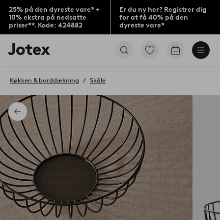
25% på den dyreste vare* +
Er du ny her? Registrer dig
10% ekstra på nedsatte
for at få 40% på den
priser**. Kode: 424882
dyreste vare*
Jotex
Gå
Gå
logo
til
til
-
favoritmarkerede
indkøbskur
gå
produkter
Køkken & borddækning
Skåle
til
forsiden
Tilbage