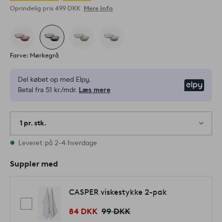
Oprindelig pris
499 DKK
Mere info
Farve: Mørkegrå
Del købet op med Elpy.
Elpy
Betal fra 51 kr./mdr.
Læs mere
1 pr. stk.
På lager
Leveret på 2-4 hverdage
Suppler med
CASPER viskestykke 2-pak
84 DKK
99 DKK