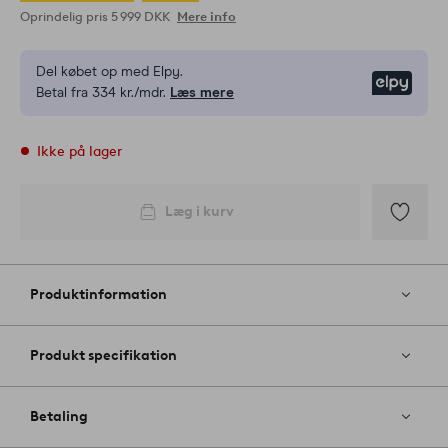
Oprindelig pris
5 999 DKK
Mere info
Del købet op med Elpy.
Elpy
Betal fra 334 kr./mdr.
Læs mere
Ikke på lager
Læg i kurv
Tilføj
til
favoritter
Produktinformation
Produkt specifikation
Betaling