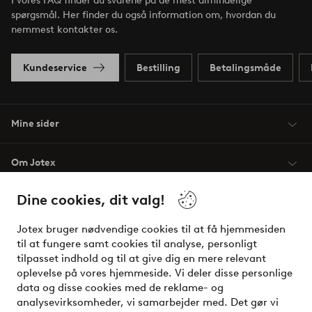
I vores FAQ finder du svarene på de mest almindelige
spørgsmål. Her finder du også information om, hvordan du
nemmest kontakter os.
Kundeservice
Bestilling
Betalingsmåde
Mine sider
Om Jotex
Dine cookies, dit valg!
Vilkår
Jotex bruger nødvendige cookies til at få hjemmesiden
Venner
til at fungere samt cookies til analyse, personligt
tilpasset indhold og til at give dig en mere relevant
oplevelse på vores hjemmeside. Vi deler disse personlige
data og disse cookies med de reklame- og
Sikre betalinger - betal nu eller del op
analysevirksomheder, vi samarbejder med. Det gør vi