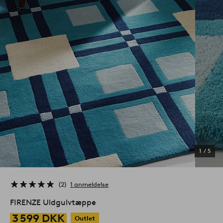
1
/
5
2
1 anmeldelse
FIRENZE Uldgulvtæppe
3 599 DKK
Outlet