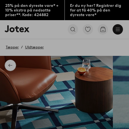
25% på den dyreste vare* +
Er du ny her? Registrer dig
10% ekstra på nedsatte
for at få 40% på den
priser**. Kode: 424882
dyreste vare*
Jotex
Gå
Gå
logo
til
til
-
favoritmarkerede
indkøbskur
gå
produkter
Tæpper
Uldtæpper
til
forsiden
Tilbage