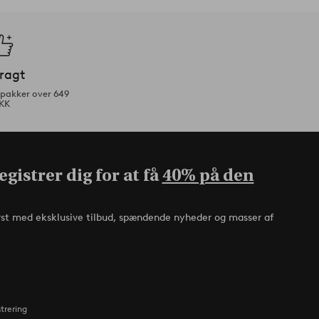
fragt
tpakker over 649
KK
gistrer dig for at få
40% på den
rst med eksklusive tilbud, spændende nyheder og masser af
strering