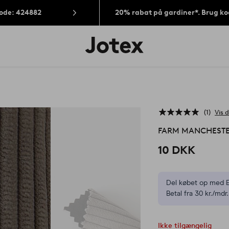
Kode: 424882
20% rabat på gardiner*. Brug k
Jotex
logo
-
gå
til
forsiden
1
Vis d
FARM MANCHESTER
10 DKK
Del købet op med E
Betal fra 30 kr./mdr.
Ikke tilgængelig