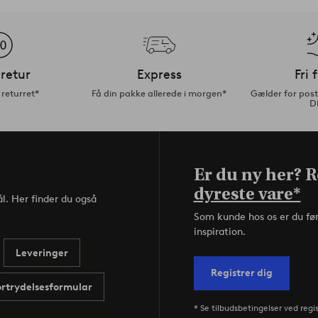
retur
Express
Fri 
returret*
Få din pakke allerede i morgen*
Gælder for pos
D
Er du ny her? Re
dyreste vare*
l. Her finder du også
Som kunde hos os er du fø
inspiration.
Leveringer
Registrer dig
ortrydelsesformular
* Se tilbudsbetingelser ved regi