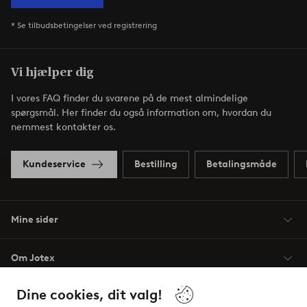
* Se tilbudsbetingelser ved registrering
Vi hjælper dig
I vores FAQ finder du svarene på de mest almindelige
spørgsmål. Her finder du også information om, hvordan du
nemmest kontakter os.
Kundeservice
Bestilling
Betalingsmåde
Mine sider
Om Jotex
Dine cookies, dit valg!
Vilkår