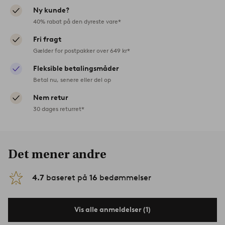
Ny kunde?
40% rabat på den dyreste vare*
Fri fragt
Gælder for postpakker over 649 kr*
Fleksible betalingsmåder
Betal nu, senere eller del op
Nem retur
30 dages returret*
Det mener andre
4.7
baseret på
16
bedømmelser
Vis alle anmeldelser (1)