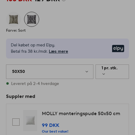
Farve: Sort
Del købet op med Elpy.
Elpy
Betal fra 38 kr./mdr.
Læs mere
1 pr. stk.
50X50
På lager
Leveret på 2-4 hverdage
Suppler med
MOLLY monteringspude 50x50 cm
99 DKK
Our best value!