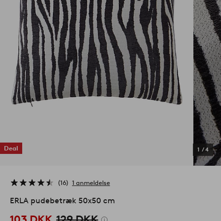
Deal
1
/
4
16
1 anmeldelse
ERLA pudebetræk 50x50 cm
103 DKK
129 DKK