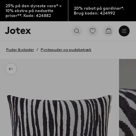
25% på den dyreste vare* +
20% rabat på gardiner*.
10% ekstra på nedsatte
Brug koden: 424992
priser**. Kode: 424882
Jotex
Gå
Gå
logo
til
til
-
favoritmarkerede
indkøbskur
gå
produkter
Puder & plaider
Pyntepuder og pudebetræk
til
forsiden
Tilbage