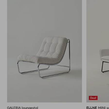
til
favoritter
Deal
GALERIA loungestol
ELLNE
MINI s