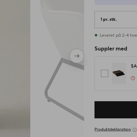
1 pr. stk.
På lager
Leveret på 2-4 hv
Suppler med
Næste
produkt
SA
Produktdeklaration