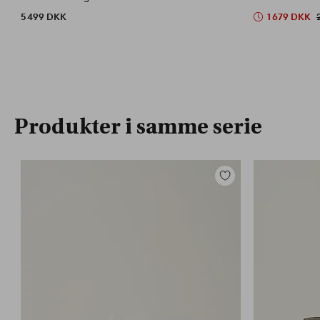
5 499 DKK
1 679 DKK
Produkter i samme serie
Tilføj
til
favoritter