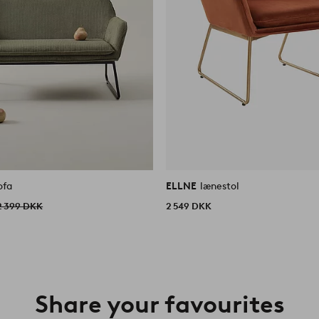
ofa
ELLNE
lænestol
2 399 DKK
2 549 DKK
Share your favourites