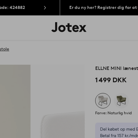
Kode: 424882
Er du ny her? Registrer dig for a
Jotex
logo
-
gå
til
stole
forsiden
ELLNE MINI lænest
1 499 DKK
Farve: Naturlig hvid
Del købet op med E
Betal fra 157 kr./mdr