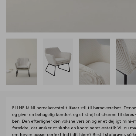
ELLNE MINI børnelænestol tilfører stil til børneværelset. Denne l
og giver en behagelig komfort og et strejf af charme til deres
ben. Den efterligner den voksne version og er et dejligt mini-m
forældre, der ønsker at skabe en koordineret æstetik.
Vil du mæ
om farven passer perfekt ind i dit hjem? Bestil stofprøver, så 