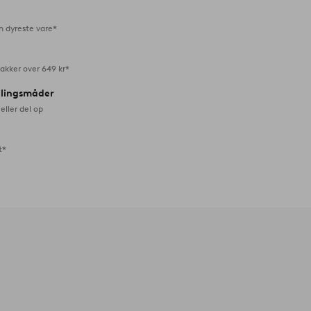
n dyreste vare*
akker over 649 kr*
alingsmåder
eller del op
t*