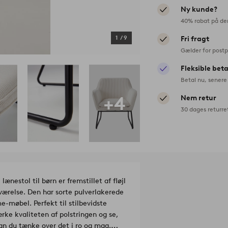
Ny kunde?
40% rabat på de
1
/
9
Fri fragt
Gælder for postp
Fleksible bet
Betal nu, senere 
+4
Nem retur
30 dages returre
ænestol til børn er fremstillet af fløjl
 værelse. Den har sorte pulverlakerede
e-møbel. Perfekt til stilbevidste
rke kvaliteten af polstringen og se,
kan du tænke over det i ro og mag.