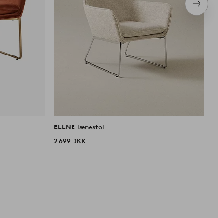
Næste
produ
ELLNE
lænestol
E
2 699 DKK
2