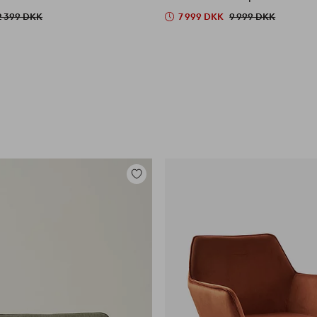
2 399 DKK
7 999 DKK
9 999 DKK
Tilføj
til
favoritter