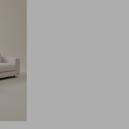
til
favoritter