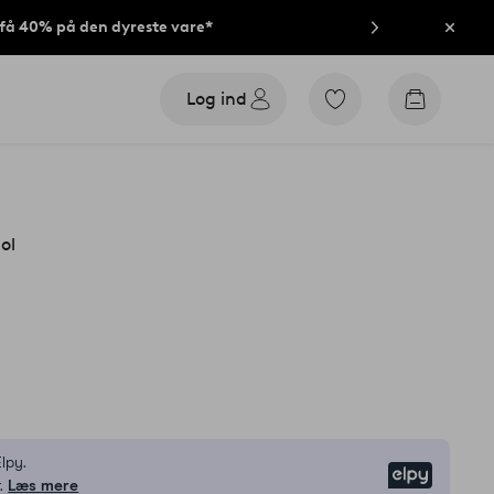
t få 40% på den dyreste vare*
Luk
Log ind
Gå
Gå
til
til
favoritmarkerede
indkøbsk
produkter
ol
lpy.
Elpy
.
Læs mere