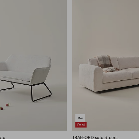
til
favoritter
Deal
ofa
TRAFFORD sofa 3-pers.