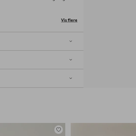
(skriv i søgefeltet).
Materiale: 88%
Vis flere
pletter tørres af med en let fugtig
Tilføj