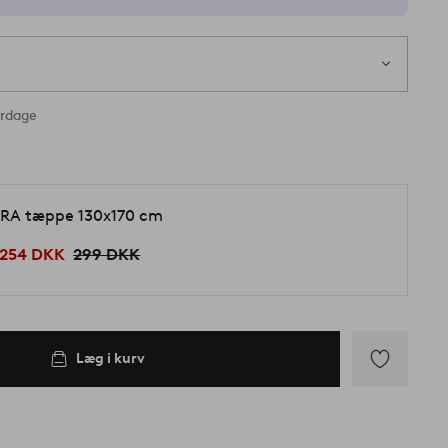
erdage
RA tæppe 130x170 cm
254 DKK
299 DKK
Læg i kurv
Tilføj
til
favoritter