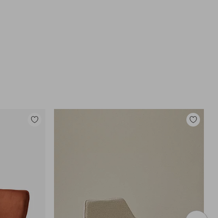
Tilføj
Tilføj
til
til
favoritter
favoritter