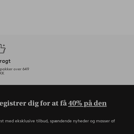
fragt
tpakker over 649
KK
gistrer dig for at få
40% på den
rst med eksklusive tilbud, spændende nyheder og masser af