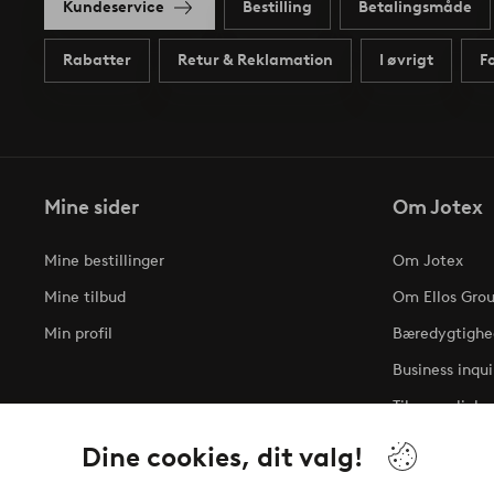
Kundeservice
Bestilling
Betalingsmåde
Rabatter
Retur & Reklamation
I øvrigt
F
Mine sider
Om Jotex
Mine bestillinger
Om Jotex
Mine tilbud
Om Ellos Gro
Min profil
Bæredygtighe
Business inqui
Tilgængelighe
Dine cookies, dit valg!