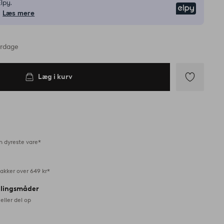
lpy.
Elpy
.
Læs mere
erdage
Læg i kurv
Tilføj
til
favoritter
n dyreste vare*
akker over 649 kr*
alingsmåder
eller del op