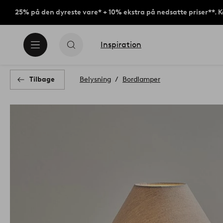
25% på den dyreste vare* + 10% ekstra på nedsatte priser**. 
Inspiration
Tilbage
Belysning
Bordlamper