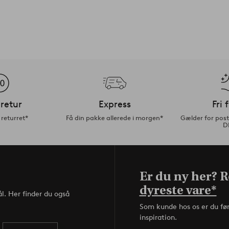
retur
Express
Fri 
returret*
Få din pakke allerede i morgen*
Gælder for pos
D
Er du ny her? Re
dyreste vare*
l. Her finder du også
Som kunde hos os er du fø
inspiration.