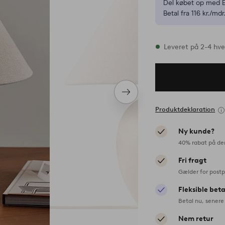
Del købet op med E
Betal fra 116 kr./mdr
På lager
Leveret på 2-4 hv
Næste
produkt
Produktdeklaration
Ny kunde?
40% rabat på de
Fri fragt
Gælder for postp
Fleksible bet
Betal nu, senere 
Nem retur