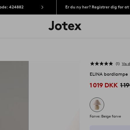
Kode: 424882
Er du ny her? Registrer dig for a
Jotex
logo
-
gå
til
forsiden
1
Vis d
ELINA bordlampe
1 019 DKK
1 1
Farve: Beige farve