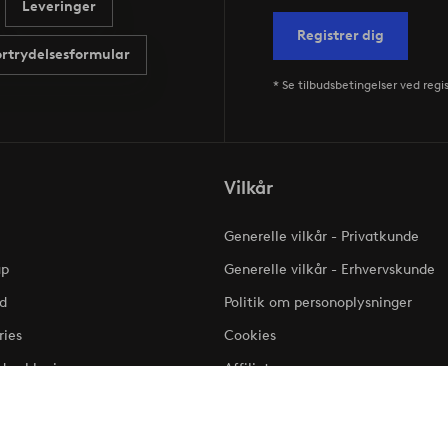
Leveringer
Registrer dig
ortrydelsesformular
* Se tilbudsbetingelser ved regi
Vilkår
Generelle vilkår - Privatkunde
up
Generelle vilkår - Erhvervskunde
d
Politik om personoplysninger
ries
Cookies
dserklæring
Affiliate
Klageadgang - Elpy