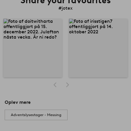
Share your favourites
#jotex
Oplev mere
Adventslysestager - Messing