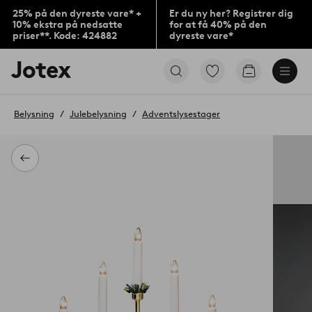
25% på den dyreste vare* +
Er du ny her? Registrer dig
10% ekstra på nedsatte
for at få 40% på den
priser**. Kode: 424882
dyreste vare*
Jotex
Gå
Gå
logo
til
til
-
favoritmarkerede
indkøbskur
gå
produkter
Belysning
Julebelysning
Adventslysestager
til
forsiden
Tilbage