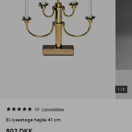
1
/
3
2
1 anmeldelse
El-lysestage højde 41 cm
802 DKK