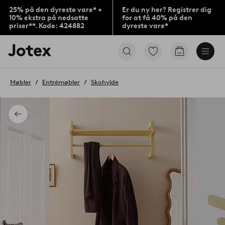
25% på den dyreste vare* +
Er du ny her? Registrer dig
10% ekstra på nedsatte
for at få 40% på den
priser**. Kode: 424882
dyreste vare*
Jotex
Gå
Gå
logo
til
til
-
favoritmarkerede
indkøbskur
gå
produkter
Møbler
Entrémøbler
Skohylde
til
forsiden
Tilbage