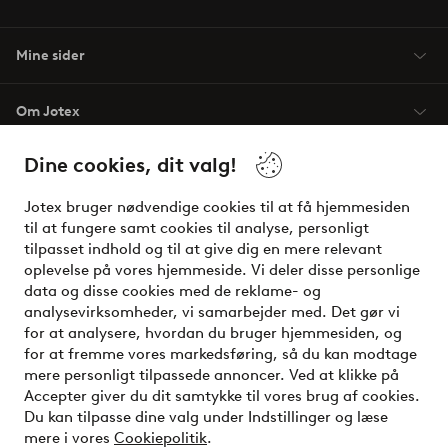
Mine sider
Om Jotex
Dine cookies, dit valg!
Vilkår
Jotex bruger nødvendige cookies til at få hjemmesiden
Venner
til at fungere samt cookies til analyse, personligt
tilpasset indhold og til at give dig en mere relevant
oplevelse på vores hjemmeside. Vi deler disse personlige
data og disse cookies med de reklame- og
Sikre betalinger - betal nu eller del op
analysevirksomheder, vi samarbejder med. Det gør vi
for at analysere, hvordan du bruger hjemmesiden, og
Vil du vide mere om
vores betalingsmuligheder
?
for at fremme vores markedsføring, så du kan modtage
elpy
mere personligt tilpassede annoncer. Ved at klikke på
Accepter giver du dit samtykke til vores brug af cookies.
Du kan tilpasse dine valg under Indstillinger og læse
mere i vores
Cookiepolitik
.