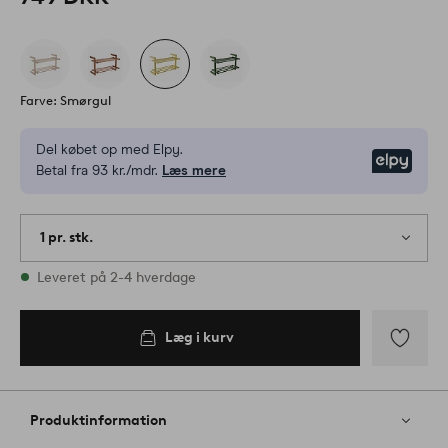
Farve: Smørgul
Del købet op med Elpy.
Elpy
Betal fra 93 kr./mdr.
Læs mere
1 pr. stk.
På lager
Leveret på 2-4 hverdage
Læg i kurv
Tilføj
til
favoritter
Produktinformation