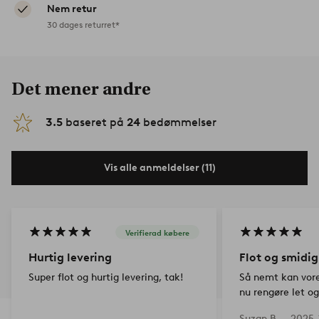
Nem retur
30 dages returret*
Det mener andre
3.5
baseret på
24
bedømmelser
Vis alle anmeldelser (11)
Verifierad købere
Hurtig levering
Flot og smidig
Super flot og hurtig levering, tak!
Så nemt kan vore
nu rengøre let o
skohylden.
Suzan B —
2025-