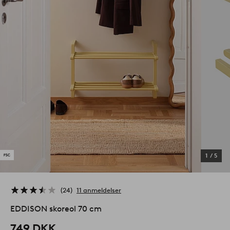
1
/
5
24
11 anmeldelser
EDDISON skoreol 70 cm
749 DKK