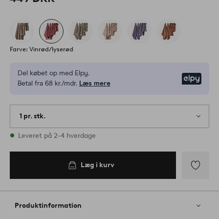
Farve: Vinrød/lyserød
Del købet op med Elpy.
Elpy
Betal fra 68 kr./mdr.
Læs mere
1 pr. stk.
På lager
Leveret på 2-4 hverdage
Læg i kurv
Tilføj
til
favoritter
Produktinformation