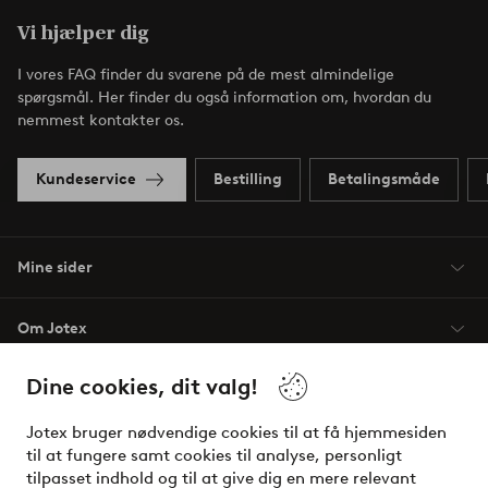
Vi hjælper dig
I vores FAQ finder du svarene på de mest almindelige
spørgsmål. Her finder du også information om, hvordan du
nemmest kontakter os.
Kundeservice
Bestilling
Betalingsmåde
Mine sider
Om Jotex
Dine cookies, dit valg!
Vilkår
Jotex bruger nødvendige cookies til at få hjemmesiden
Venner
til at fungere samt cookies til analyse, personligt
tilpasset indhold og til at give dig en mere relevant