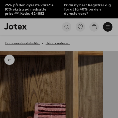
25% på den dyreste vare* +
Er du ny her? Registrer dig
10% ekstra på nedsatte
for at få 40% på den
priser**. Kode: 424882
dyreste vare*
Jotex
Gå
Gå
logo
til
til
-
favoritmarkerede
indkøbskur
gå
produkter
Badeværelsestekstiler
Håndklædesæt
til
forsiden
Tilbage