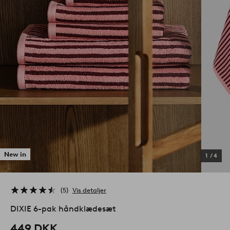
New in
1
/
4
5
Vis detaljer
DIXIE 6-pak håndklædesæt
449 DKK