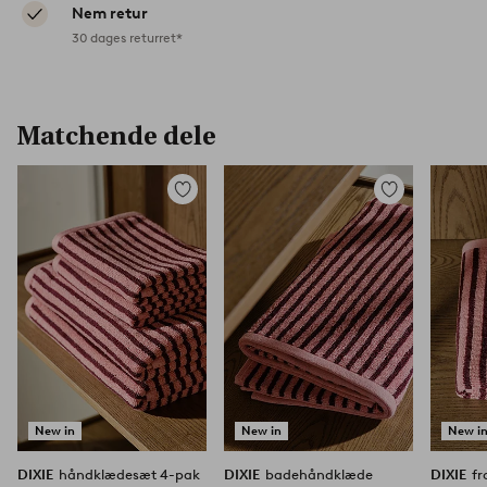
Nem retur
30 dages returret*
Matchende dele
Tilføj
Tilføj
til
til
favoritter
favoritter
New in
New in
New i
DIXIE
håndklædesæt 4-pak
DIXIE
badehåndklæde
DIXIE
f