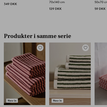
70x140 cm
50x70 
349 DKK
129 DKK
59 DKK
Produkter i samme serie
Tilføj
Tilføj
til
til
favoritter
favoritter
New in
New in