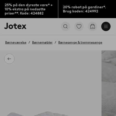
25% på den dyreste vare* +
20% rabat på gardiner*.
10% ekstra på nedsatte
Brug koden: 424992
priser**. Kode: 424882
Jotex
Gå
Gå
logo
til
til
-
favoritmarkerede
indkøbskur
gå
produkter
Børneværelse
Børnemøbler
Børnesenge & tremmesenge
til
forsiden
Tilbage