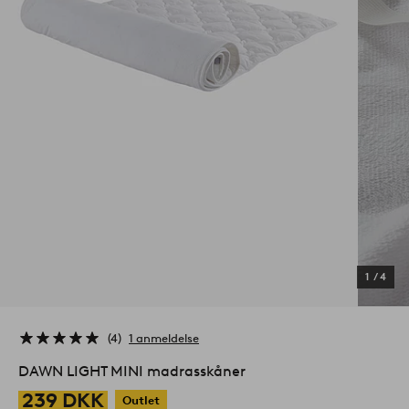
1
/
4
4
1 anmeldelse
DAWN LIGHT MINI madrasskåner
239 DKK
Outlet