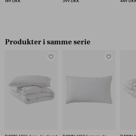
189 DKK
399 DKK
449 DK
Produkter i samme serie
Tilføj
Tilføj
til
til
favoritter
favoritter