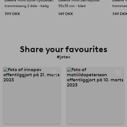
DAWN
MINI dyne-/pudesæt
DAWN
MINI børnepude
DAWN
tremmeseng 2 dele - kølig
55x35 cm - blød
tremmes
kølig
399 DKK
149 DKK
349 DK
Share your favourites
#jotex