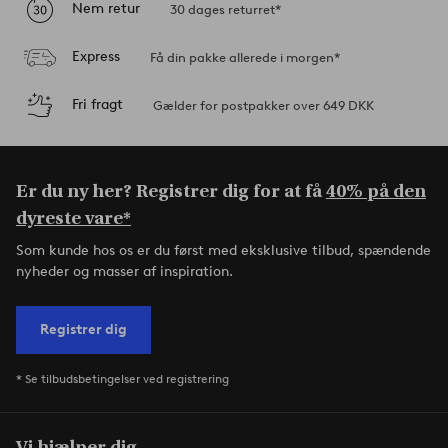
Nem retur
30 dages returret*
Express
Få din pakke allerede i morgen*
Fri fragt
Gælder for postpakker over 649 DKK
Er du ny her? Registrer dig for at få
40% på den
dyreste vare*
Som kunde hos os er du først med eksklusive tilbud, spændende
nyheder og masser af inspiration.
Registrer dig
* Se tilbudsbetingelser ved registrering
Vi hjælper dig