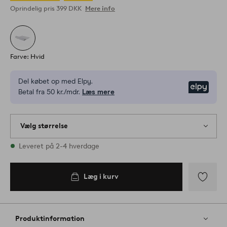
Oprindelig pris
399 DKK
Mere info
Farve: Hvid
Del købet op med Elpy.
Elpy
Betal fra 50 kr./mdr.
Læs mere
Vælg størrelse
Alle størrelser er på lager
Leveret på 2-4 hverdage
60X120
Læg i kurv
Læg i
kurv
Tilføj
til
favoritter
Produktinformation