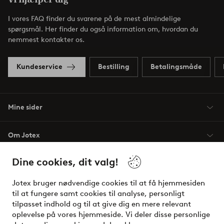
I vores FAQ finder du svarene på de mest almindelige
spørgsmål. Her finder du også information om, hvordan du
nemmest kontakter os.
Kundeservice
Bestilling
Betalingsmåde
Mine sider
Om Jotex
Dine cookies, dit valg!
Vilkår
Jotex bruger nødvendige cookies til at få hjemmesiden
Venner
til at fungere samt cookies til analyse, personligt
tilpasset indhold og til at give dig en mere relevant
oplevelse på vores hjemmeside. Vi deler disse personlige