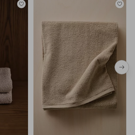
Tilføj
Tilføj
til
til
favoritter
favoritter
Næste
produ