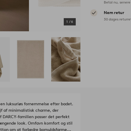
Betal nu, senere 
Nem retur
30 dages returre
1
/
6
 en luksuriøs fornemmelse efter badet.
ejf af minimalistisk charme, der
f DARCY-familien passer det perfekt
ngende look. Omfavn komfort og stil
otton om at forbedre bomuldsfarme