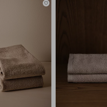
Tilføj
til
favoritter