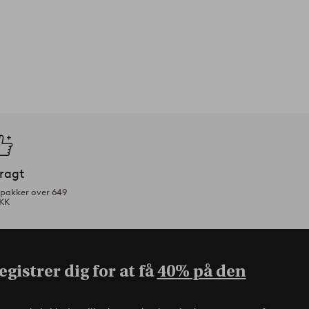
fragt
tpakker over 649
KK
gistrer dig for at få
40% på den