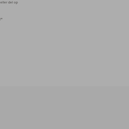
eller del op
t*