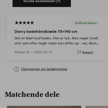
Vis alle anmeldelser (7)
Verifierad købere
Darcy badehåndklæde 70×140 cm
Den er blød mod huden. Den er tyk, ikke noget tyndt
stof, som efter nogle vaske kan stilles op - nej, denne
vil man gerne hygge sig i, samtidig med at man tørrer
Wisam M —
2026-05-21
Rapport
sig, i hv…
Oplysninger om bedømmelse
Matchende dele