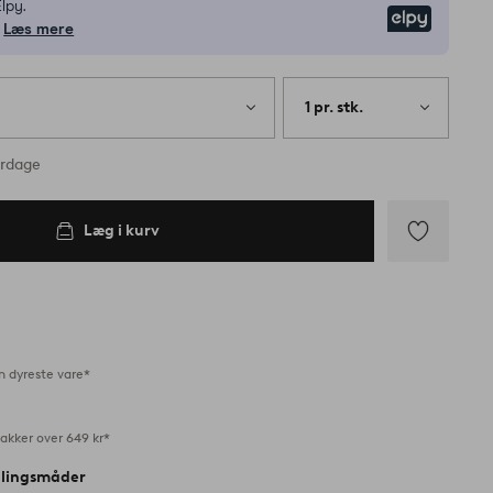
lpy.
Elpy
Læs mere
1 pr. stk.
erdage
Læg i kurv
Tilføj
til
favoritter
n dyreste vare*
akker over 649 kr*
alingsmåder