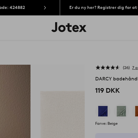
Kode: 424882
Er du ny her? Registrer dig for a
Jotex
logo
-
gå
til
forsiden
26
7 
DARCY badehåndk
119 DKK
Farve: Beige