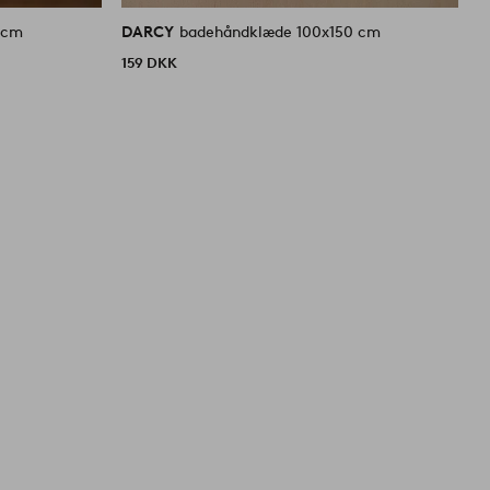
 cm
DARCY
badehåndklæde 100x150 cm
W
159 DKK
1