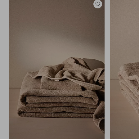
Tilføj
til
favoritter