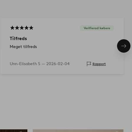
Verifierad købere
Tilfreds
Meget tilfreds
Næs
pro
Unn-Elisabeth S —
2026-02-04
Rapport