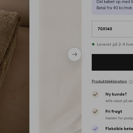
Del købet op med E
Betal fra 40 kr./mdr.
70X140
På lager
Leveret på 2-4 hv
Næste
produkt
Produktdeklaration
Ny kunde?
40% rabat på de
Fri fragt
Gælder for postp
Fleksible bet