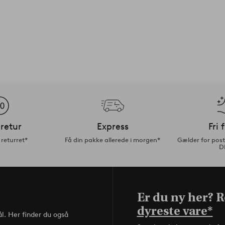
retur
Express
Fri 
returret*
Få din pakke allerede i morgen*
Gælder for pos
D
Er du ny her? Re
dyreste vare*
l. Her finder du også