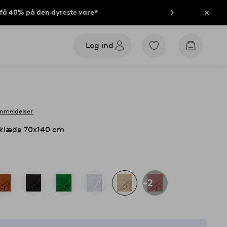
t få 40% på den dyreste vare*
Luk
Log ind
Gå
Gå
til
til
favoritmarkerede
indkøbsk
produkter
anmeldelser
læde 70x140 cm
+2