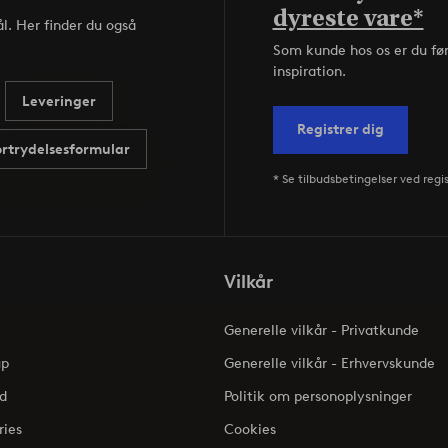
dyreste vare*
l. Her finder du også
Som kunde hos os er du fø
inspiration.
Leveringer
Registrer dig
ortrydelsesformular
* Se tilbudsbetingelser ved regi
Vilkår
Generelle vilkår - Privatkunde
up
Generelle vilkår - Erhvervskunde
d
Politik om personoplysninger
ries
Cookies