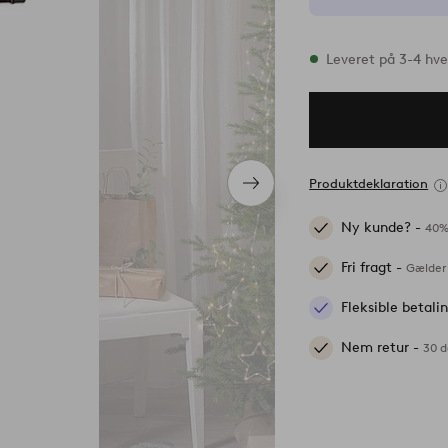
På lager
Leveret på 3-4 hv
Produktdeklaration
Næste
produkt
Ny kunde? -
40%
Fri fragt -
Gælder 
Fleksible betal
Nem retur -
30 d