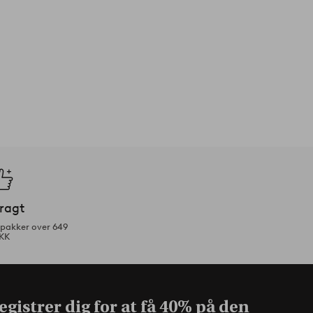
fragt
tpakker over 649
KK
gistrer dig for at få
40% på den