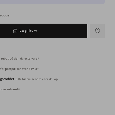
erdage
Læg i kurv
Tilføj
til
favoritter
 rabat på den dyreste vare*
for postpakker over 649 kr*
ingsmåder -
Betal nu, senere eller del op
ages returret*