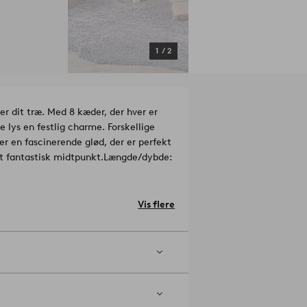
1
/
2
r dit træ. Med 8 kæder, der hver er
 lys en festlig charme. Forskellige
 en fascinerende glød, der er perfekt
et fantastisk midtpunkt.
Længde/dybde:
Vis flere
2073236-01-0