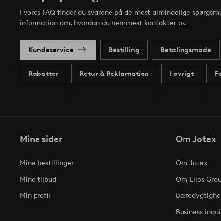
I vores FAQ finder du svarene på de mest almindelige spørgsmå
information om, hvordan du nemmest kontakter os.
Kundeservice
Bestilling
Betalingsmåde
Rabatter
Retur & Reklamation
I øvrigt
F
Mine sider
Om Jotex
Mine bestillinger
Om Jotex
Mine tilbud
Om Ellos Gro
Min profil
Bæredygtighe
Business inqui