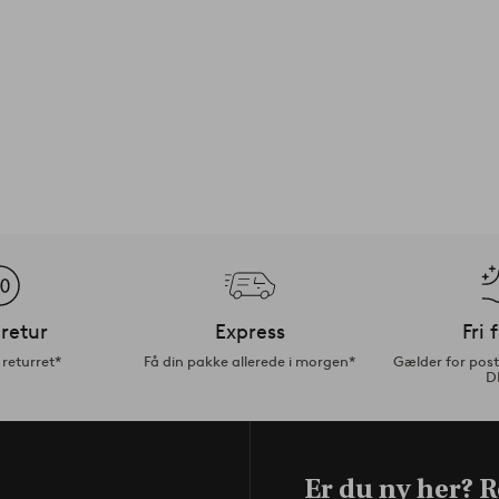
retur
Express
Fri 
returret*
Få din pakke allerede i morgen*
Gælder for pos
D
Er du ny her? Re