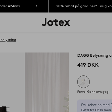
Kode: 424882
20% rabat på gardiner*. Brug k
Jotex
logo
-
gå
til
ebelysning
forsiden
DAGG Belysning af
419 DKK
Farve: Gennemsigtig
Del købet op med E
Betal fra 65 kr./mdr.