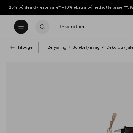
25% på den dyreste vare* + 10% ekstra på nedsatte priser**. 
Inspiration
Tilbage
Belysning
Julebelysning
Dekorativ jul