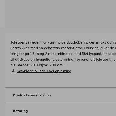
Juletræslyskæden har varmhvide dugdråbelys, der smukt oplyse
udsmykket med en dekorativ metalstjerne i bunden, giver disse
længder på 1,6 m og 2 m kombineret med 384 lyspunkter skaber
til at skabe en hyggelig julestemning. Forvandl dit juletræ til 
7 X Bredde: 7 X Højde: 200 cm.
IP20-klassificeret transformer. Tilslutningskabel: 3,5 meter.
Download billede i høj opløsning
Antal lyskilder: 384 .
Udskiftelig lyskilde: Nej.
Lysfarve: varm hvid.
Kun til indendørs brug. Ikke til udendørs brug.
Artikelnummer: 
Produkt specifikation
Betaling