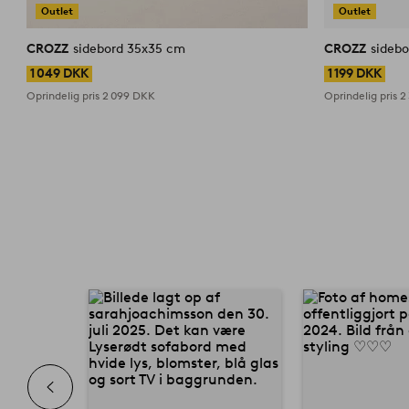
Outlet
Outlet
CROZZ
sidebord 35x35 cm
CROZZ
sideb
1 049 DKK
1 199 DKK
Oprindelig pris
2 099 DKK
Oprindelig pris
2