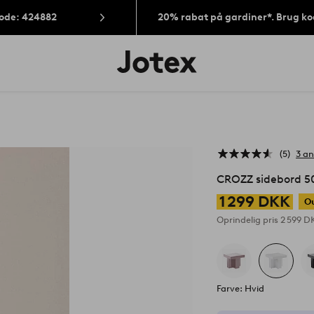
Kode: 424882
20% rabat på gardiner*. Brug k
Jotex
logo
-
gå
til
forsiden
5
3 a
CROZZ sidebord 5
1 299 DKK
Ou
Oprindelig pris
2 599 
Farve: Hvid