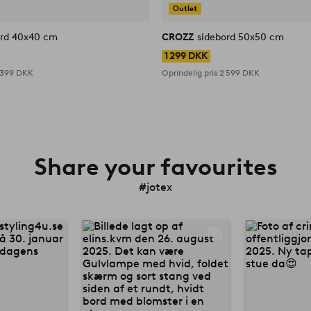
Outlet
ord 40x40 cm
CROZZ
sidebord 50x50 cm
1 299 DKK
 399 DKK
Oprindelig pris
2 599 DKK
Share your favourites
#jotex