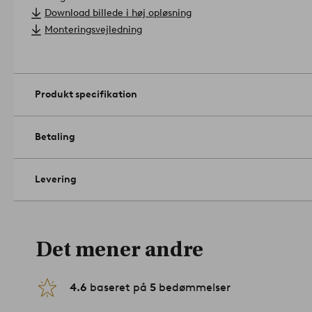
Størrelse: Højde 40 cm, bordplade 50x50 cm. Højde bordplade
Download billede i høj opløsning
Rengøring: Aftørres med en let fugtet klud.
Monteringsvejledning
Tip/råd: Kan CROZZ være det lille bord, du har ledt efter til b
02-0
Produkt specifikation
Betaling
Levering
Det mener andre
4.6
baseret på
5
bedømmelser