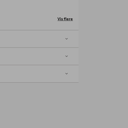
 8 cm, ben tykkelse 14 cm.
ørneværelset?
Artikelnummer: 1676478-
Vis flere