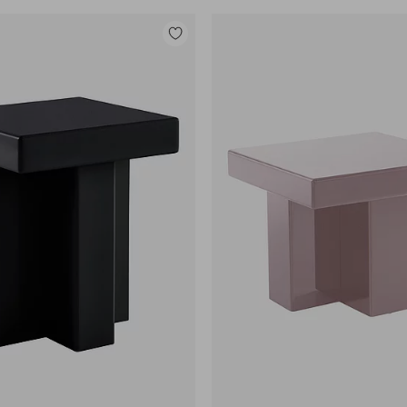
Tilføj
til
favoritter