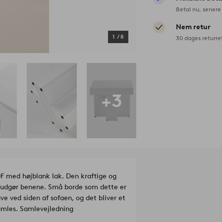
Betal nu, senere 
Nem retur
1
/
8
30 dages returre
+3
DF med højblank lak. Den kraftige og
som udgør benene. Små borde som dette er
ve ved siden af sofaen, og det bliver et
samles. Samlevejledning