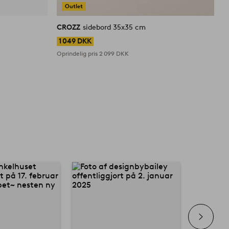
Outlet
CROZZ
sidebord 35x35 cm
C
1 049 DKK
Oprindelig pris
2 099 DKK
O