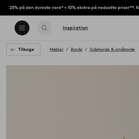
25% på den dyreste vare* + 10% ekstra på nedsatte priser**. 
Inspiration
Tilbage
Møbler
Borde
Sideborde & småborde