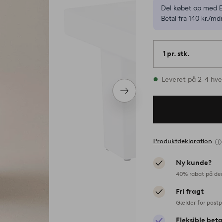
Del købet op med E
Betal fra 140 kr./mdr
1 pr. stk.
På lager
Leveret på 2-4 hv
Næste
produkt
Produktdeklaration
Ny kunde?
40% rabat på de
Fri fragt
Gælder for postp
Fleksible bet