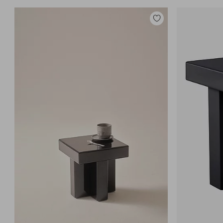
Tilføj
til
favoritter