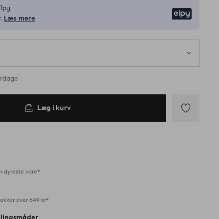
lpy.
Elpy
.
Læs mere
erdage
Læg i kurv
Tilføj
til
favoritter
n dyreste vare*
akker over 649 kr*
alingsmåder