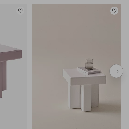
Tilføj
Tilføj
til
til
favoritter
favoritter
Næste
produ