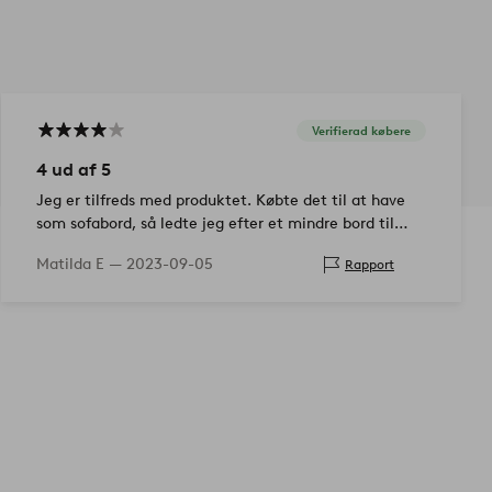
Verifierad købere
4 ud af 5
Jeg er tilfreds med produktet. Købte det til at have
som sofabord, så ledte jeg efter et mindre bord til
min ikea söderhamn hjørnesofa. Var meget tungere
Matilda E —
2023-09-05
Rapport
end jeg forestillede mig; hvilket er…