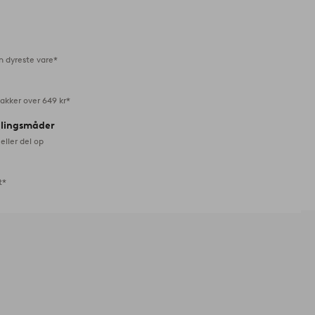
til
favoritter
n dyreste vare*
akker over 649 kr*
alingsmåder
eller del op
t*