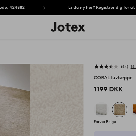
Kode: 424882
Er du ny her? Registrer dig for a
Jotex
logo
-
gå
til
forsiden
44
14
CORAL luvtæppe
1 199 DKK
Farve: Beige