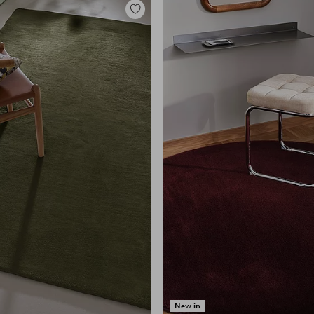
Tilføj
til
favoritter
New in