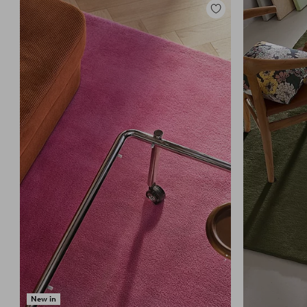
Tilføj
til
favoritter
New in