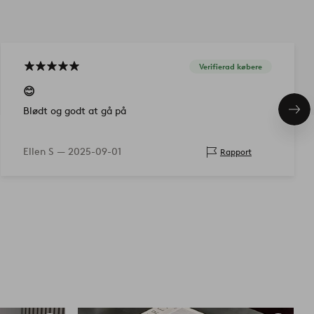
Verifierad købere
😊
Blødt og godt at gå på
Næs
pro
Ellen S —
2025-09-01
Rapport