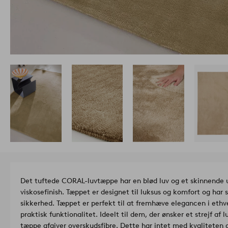
Det tuftede CORAL-luvtæppe har en blød luv og et skinnende u
viskosefinish. Tæppet er designet til luksus og komfort og har s
sikkerhed. Tæppet er perfekt til at fremhæve elegancen i eth
praktisk funktionalitet. Ideelt til dem, der ønsker et strejf af 
tæppe afgiver overskudsfibre. Dette har intet med kvaliteten a