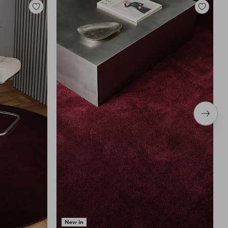
Tilføj
Tilføj
til
til
favoritter
favoritter
Næste
produ
New in