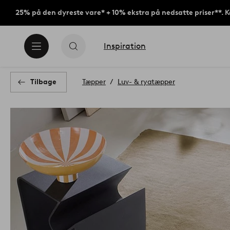
25% på den dyreste vare* + 10% ekstra på nedsatte priser**. 
Inspiration
Tilbage
Tæpper
Luv- & ryatæpper