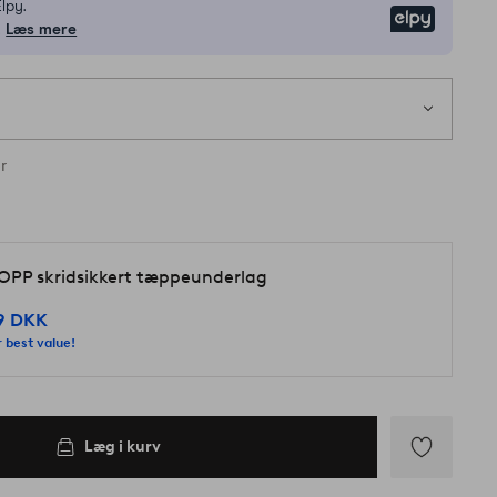
lpy.
Elpy
.
Læs mere
1
s
lager
r
OPP skridsikkert tæppeunderlag
9 DKK
 best value!
Læg i kurv
Tilføj