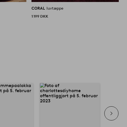
CORAL
luvtæppe
C
1 199 DKK
1