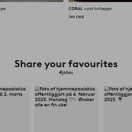
ppe
CORAL
rund luvtæppe
749 DKK
Share your favourites
#jotex