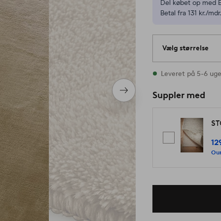
Del købet op med E
Betal fra 131 kr./mdr
Vælg størrelse
2 størrelser er på 
Leveret på 5-6 uge
Næste
Suppler med
produkt
ST
12
Our