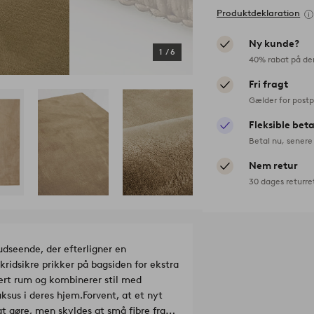
Produktdeklaration
Ny kunde?
1
/
6
40% rabat på de
Fri fragt
Gælder for postp
Fleksible bet
Betal nu, senere 
Nem retur
30 dages returre
dseende, der efterligner en
kridsikre prikker på bagsiden for ekstra
vert rum og kombinerer stil med
luksus i deres hjem.
Forvent, at et nyt
t gøre, men skyldes at små fibre fra