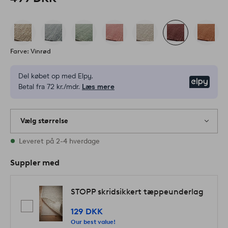
Farve: Vinrød
Del købet op med Elpy.
Elpy
Betal fra 72 kr./mdr.
Læs mere
Vælg størrelse
Alle størrelser er på lager
Leveret på 2-4 hverdage
Suppler med
STOPP skridsikkert tæppeunderlag
129 DKK
Our best value!