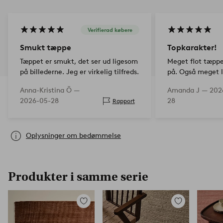
Verifierad købere
Smukt tæppe
Topkarakter!
Tæppet er smukt, det ser ud ligesom
Meget flot tæppe
på billederne. Jeg er virkelig tilfreds.
på. Også meget l
Anna-Kristina Ö —
Amanda J —
202
2026-05-28
28
Rapport
Oplysninger om bedømmelse
Produkter i samme serie
Tilføj
Tilføj
til
til
favoritter
favoritter