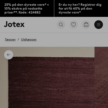
25% på den dyreste vare* +
Er du ny her? Registrer dig
10% ekstra på nedsatte
for at få 40% på den
priser**. Kode: 424882
dyreste vare*
Jotex
Gå
Gå
logo
til
til
-
favoritmarkerede
indkøbskur
gå
produkter
Tæpper
Uldtæpper
til
forsiden
Tilbage