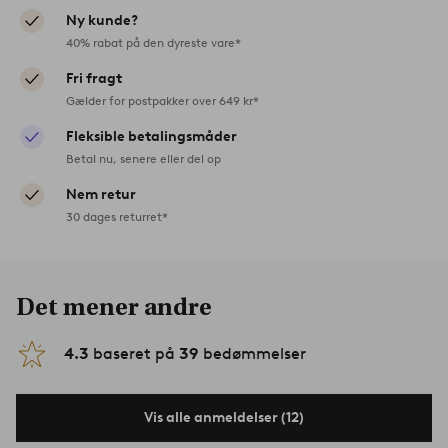
Ny kunde?
40% rabat på den dyreste vare*
Fri fragt
Gælder for postpakker over 649 kr*
Fleksible betalingsmåder
Betal nu, senere eller del op
Nem retur
30 dages returret*
Det mener andre
4.3
baseret på
39
bedømmelser
Vis alle anmeldelser (12)