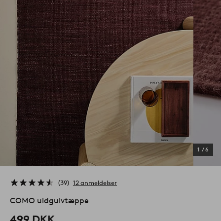
1
/
6
39
12 anmeldelser
COMO uldgulvtæppe
499 DKK