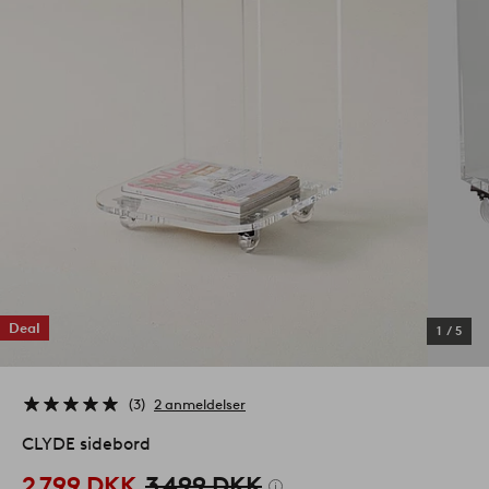
Deal
1
/
5
3
2 anmeldelser
CLYDE sidebord
2 799 DKK
3 499 DKK