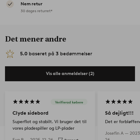
Nem retur
30 dages returret*
Det mener andre
5.0
baseret på
3
bedømmelser
Vis alle anmeldelser (2)
Verifierad købere
Clyde sidebord
Så dejligt!!!
Superflot og stabilt. Vi bruger det til
Det er forbløffen
vores pladespiller og LP-plader
Josefin A —
2023
Eva B —
2025-12-26
26