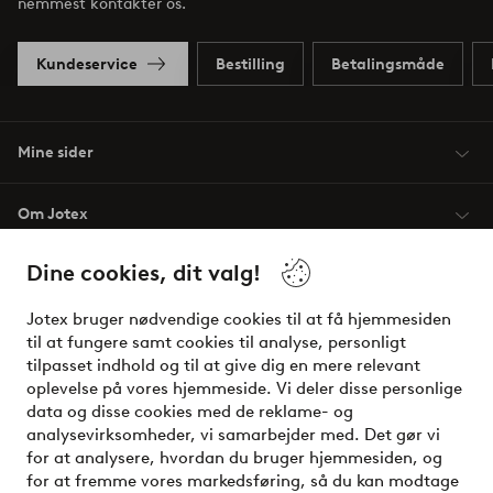
nemmest kontakter os.
Kundeservice
Bestilling
Betalingsmåde
Mine sider
Om Jotex
Dine cookies, dit valg!
Vilkår
Jotex bruger nødvendige cookies til at få hjemmesiden
Venner
til at fungere samt cookies til analyse, personligt
tilpasset indhold og til at give dig en mere relevant
oplevelse på vores hjemmeside. Vi deler disse personlige
data og disse cookies med de reklame- og
Sikre betalinger - betal nu eller del op
analysevirksomheder, vi samarbejder med. Det gør vi
for at analysere, hvordan du bruger hjemmesiden, og
Vil du vide mere om
vores betalingsmuligheder
?
for at fremme vores markedsføring, så du kan modtage