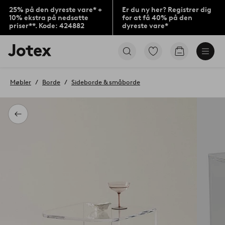
25% på den dyreste vare* +
Er du ny her? Registrer dig
10% ekstra på nedsatte
for at få 40% på den
priser**. Kode: 424882
dyreste vare*
Jotex
Gå
Gå
logo
til
til
-
favoritmarkerede
indkøbskur
gå
produkter
Møbler
Borde
Sideborde & småborde
til
forsiden
Tilbage