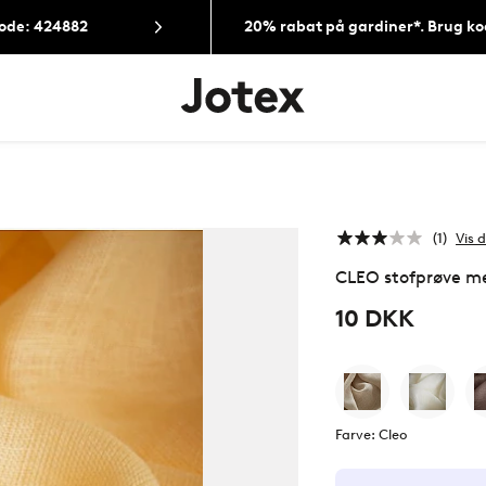
Kode: 424882
20% rabat på gardiner*. Brug k
Jotex
logo
-
gå
til
forsiden
1
Vis d
CLEO stofprøve m
10 DKK
Farve: Cleo