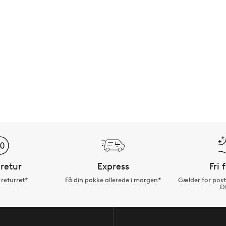
retur
Express
Fri 
returret*
Få din pakke allerede i morgen*
Gælder for pos
D