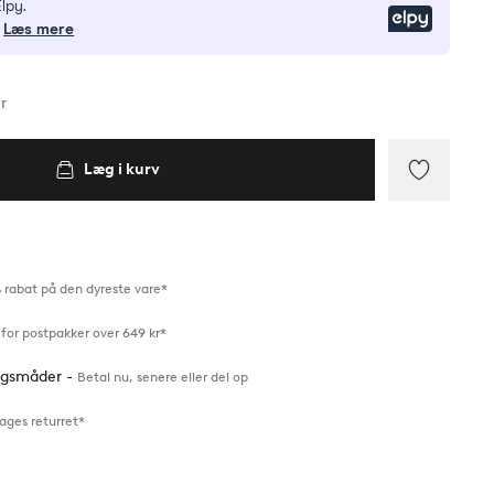
lpy.
Elpy
Læs mere
r
Læg i kurv
Tilføj
til
favoritte
 rabat på den dyreste vare*
for postpakker over 649 kr*
ingsmåder -
Betal nu, senere eller del op
ages returret*