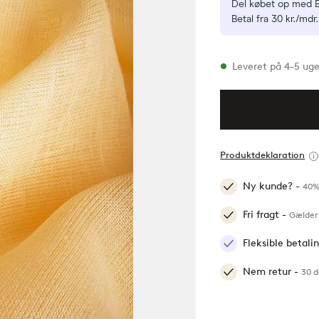
Del købet op med E
Betal fra 30 kr./mdr.
På lager
Leveret på 4-5 uge
Produktdeklaration
Ny kunde? -
40%
Fri fragt -
Gælder 
Fleksible betal
Nem retur -
30 d