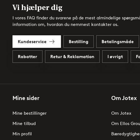
Vi hjælper dig
I vores FAQ finder du svarene på de mest almindelige spørgsmå
information om, hvordan du nemmest kontakter os.
Kundeservice
Bestilling
Betalingsmåde
Rabatter
Retur & Reklamation
I øvrigt
F
Mine sider
Om Jotex
Mine bestillinger
Om Jotex
Mine tilbud
Om Ellos Gro
Min profil
Bæredygtighe