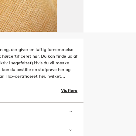
ing, der giver en luftig fornemmelse
 hørcertificeret hør. Du kan finde ud af
riv i søgefeltet).
Hvis du vil mærke
, kan du bestille en stofprøve her og
n Flax-certificeret hør, hvilket
der hensyntagen til miljøet og med
icensnummer og testinstitut:
Vis flere