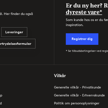
Er du ny her? Re
dyreste vare*
l. Her finder du også
Som kunde hos os er du fø
inspiration.
Leveringer
Registrer dig
ortrydelsesformular
* Se tilbudsbetingelser ved regi
Vilkår
Generelle vilkår - Privatkunde
up
Generelle vilkår - Erhvervskunde
d
Politik om personoplysninger