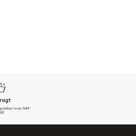
fragt
tpakker over 649
KK