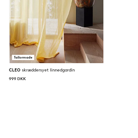
Tailormade
CLEO
skræddersyet linnedgardin
999 DKK