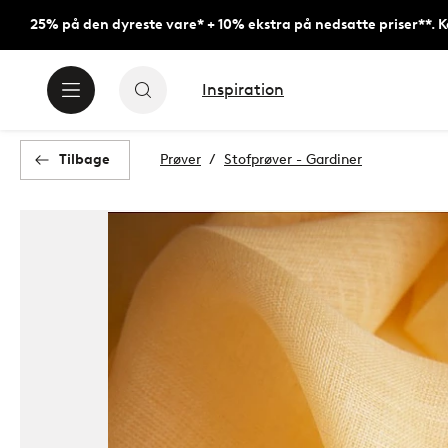
25% på den dyreste vare* + 10% ekstra på nedsatte priser**. 
Inspiration
Tilbage
Prøver
Stofprøver - Gardiner