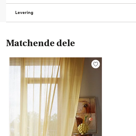
Levering
Matchende dele
Tilføj
til
favoritter