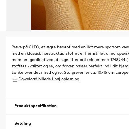
Prøve på CLEO, et ægte hørstof med en lidt mere sparsom vævn
med en klassisk hørstruktur. Stoffet er fremstillet af europæisk
mere om gardinet ved at søge efter artikelnummer: 1748944 (sk
stoffets kvalitet og se, om farven passer perfekt ind i dit hjem
tænke over det i fred og ro. Stofprøven er ca. 10x15 cm.
Europea
betyder, at produktet indeholder hør i høj kvalitet, dyrket un
Download billede i høj opløsning
sporbarheden i hele produktionsprocessen fra plante til fiber.
L
BVFR10065273 Bureau Veritas
Artikelnummer: 1749571-07-0
Produkt specifikation
Betaling