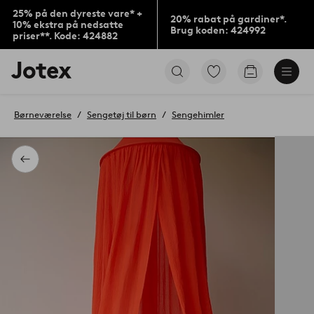
25% på den dyreste vare* +
20% rabat på gardiner*.
10% ekstra på nedsatte
Brug koden: 424992
priser**. Kode: 424882
Jotex
Gå
Gå
logo
til
til
-
favoritmarkerede
indkøbskur
gå
produkter
Børneværelse
Sengetøj til børn
Sengehimler
til
forsiden
Tilbage