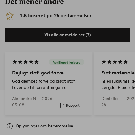
Det mener andre
4.8
baseret på
25
bedømmelser
Vis alle anmeldelser (7)
Verifierad købere
Dejligt stof, god farve
Fint materiale
God dæmpet farve og blødt stof.
Føles luksuriøs, 
Lever op til forventningerne
længde. Præcis h
og fandt det rigt
Alexandra N —
2026-
Daniella T —
202
05-08
28
Rapport
Oplysninger om bedømmelse