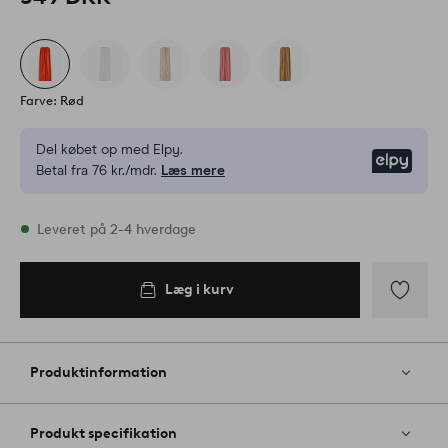
Farve: Rød
Del købet op med Elpy.
Elpy
Betal fra 76 kr./mdr.
Læs mere
På lager
Leveret på 2-4 hverdage
Læg i kurv
Læg i
kurv
Tilføj
til
favoritter
Produktinformation
Produkt specifikation