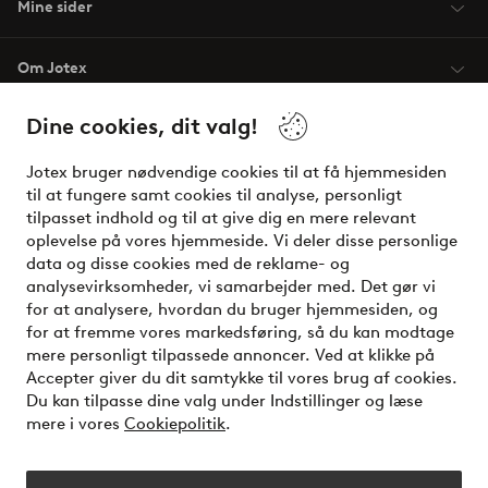
Mine sider
Om Jotex
Dine cookies, dit valg!
Vilkår
Jotex bruger nødvendige cookies til at få hjemmesiden
Venner
til at fungere samt cookies til analyse, personligt
tilpasset indhold og til at give dig en mere relevant
oplevelse på vores hjemmeside. Vi deler disse personlige
data og disse cookies med de reklame- og
Sikre betalinger - betal nu eller del op
analysevirksomheder, vi samarbejder med. Det gør vi
for at analysere, hvordan du bruger hjemmesiden, og
Vil du vide mere om
vores betalingsmuligheder
?
for at fremme vores markedsføring, så du kan modtage
elpy
mere personligt tilpassede annoncer. Ved at klikke på
Accepter giver du dit samtykke til vores brug af cookies.
Du kan tilpasse dine valg under Indstillinger og læse
mere i vores
Cookiepolitik
.
Danmark - Vælg land