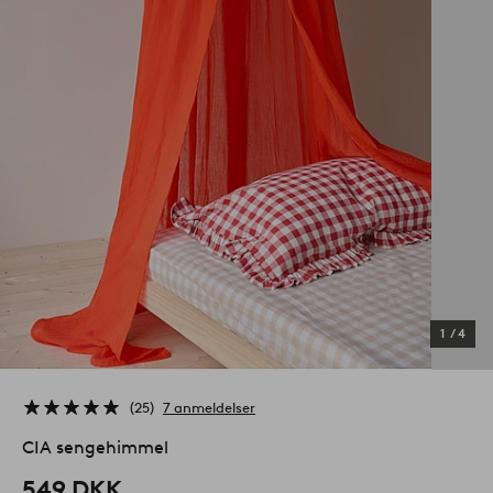
1
/
4
25
7 anmeldelser
CIA sengehimmel
549 DKK