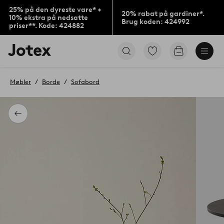
25% på den dyreste vare* +
20% rabat på gardiner*.
10% ekstra på nedsatte
Brug koden: 424992
priser**. Kode: 424882
Jotex
Gå
Gå
logo
til
til
-
favoritmarkerede
indkøbskur
gå
produkter
Møbler
Borde
Sofabord
til
forsiden
Tilbage