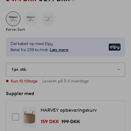
Farve: Sort
Del købet op med Elpy.
Elpy
Betal fra 239 kr./mdr.
Læs mere
1 pr. stk.
Kun få tilbage
Leveret på 3-5 hverdage
Suppler med
HARVEY opbevaringskurv
159 DKK
199 DKK