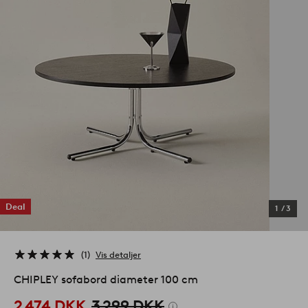
Deal
1
/
3
1
Vis detaljer
CHIPLEY sofabord diameter 100 cm
2 474 DKK
3 299 DKK