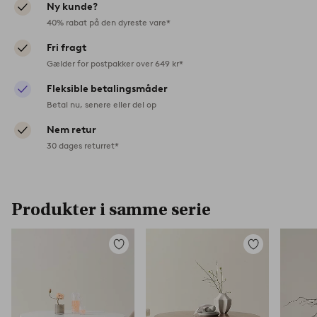
Ny kunde?
40% rabat på den dyreste vare*
Fri fragt
Gælder for postpakker over 649 kr*
Fleksible betalingsmåder
Betal nu, senere eller del op
Nem retur
30 dages returret*
Produkter i samme serie
Tilføj
Tilføj
til
til
favoritter
favoritter