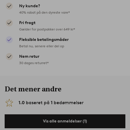
Ny kunde?
40% rabat på den dyreste vare*
Fri fragt
Gælder for postpakker over 649 kr*
Fleksible betalingsmåder
Betal nu, senere eller del op
Nem retur
30 dages returret*
Det mener andre
1.0
baseret på
1
bedømmelser
Vis alle anmeldelser (1)