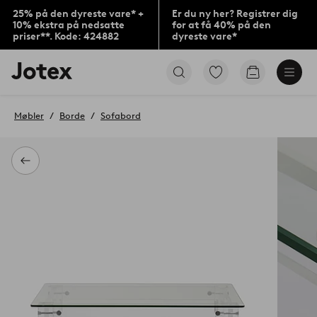
25% på den dyreste vare* +
Er du ny her? Registrer dig
10% ekstra på nedsatte
for at få 40% på den
priser**. Kode: 424882
dyreste vare*
Jotex
Gå
Gå
logo
til
til
-
favoritmarkerede
indkøbskur
gå
produkter
Møbler
Borde
Sofabord
til
forsiden
Tilbage