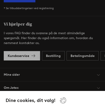
* Se tilbudsbetingelser ved registrering
Vi hjælper dig
I vores FAQ finder du svarene på de mest almindelige
spørgsmål. Her finder du også information om, hvordan du
nemmest kontakter os.
Kundeservice
Bestilling
Betalingsmåde
Mine sider
Om Jotex
Dine cookies, dit valg!
Vilkår