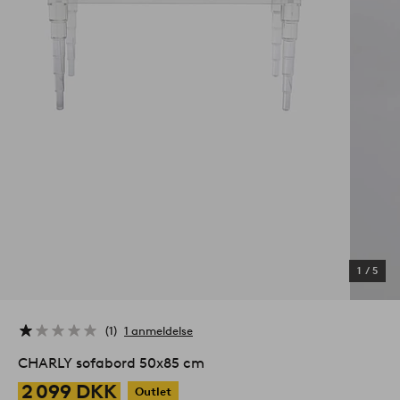
1
/
5
1
1 anmeldelse
CHARLY sofabord 50x85 cm
2 099 DKK
Outlet