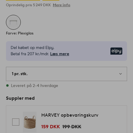
Oprindelig pris
5 249 DKK
Mere info
Farve: Plexiglas
Del købet op med Elpy.
Elpy
Betal fra 207 kr./mdr.
Læs mere
1 pr. stk.
På lager
Leveret på 2-4 hverdage
Suppler med
HARVEY opbevaringskurv
159 DKK
199 DKK