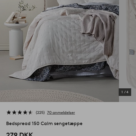
1
/
4
225
70 anmeldelser
Bedspread 150 Calm sengetæppe
279 DKK