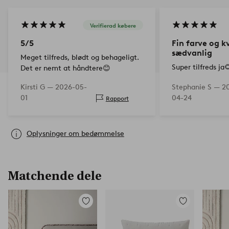
Verifierad købere
5/5
Fin farve og k
sædvanlig
Meget tilfreds, blødt og behageligt.
Super tilfreds ja
Det er nemt at håndtere😊
Kirsti G —
2026-05-
Stephanie S —
2
01
04-24
Rapport
Oplysninger om bedømmelse
Matchende dele
Tilføj
Tilføj
til
til
favoritter
favoritter