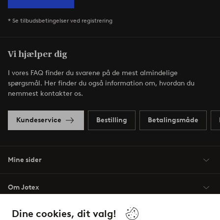
* Se tilbudsbetingelser ved registrering
Vi hjælper dig
I vores FAQ finder du svarene på de mest almindelige
spørgsmål. Her finder du også information om, hvordan du
nemmest kontakter os.
Kundeservice
Bestilling
Betalingsmåde
Mine sider
Om Jotex
Dine cookies, dit valg!
Vilkår