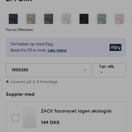
Farve: Elfenben
Del købet op med Elpy.
Elpy
Betal fra 53 kr./mdr.
Læs mere
1 pr. stk.
150X250
På lager
Leveret på 2-4 hverdage
Suppler med
ZACK faconsyet lagen økologisk
149 DKK