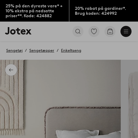
25% på den dyreste vare* +
20% rabat på gardiner*.
10% ekstra på nedsatte
Brug koden: 424992
priser**. Kode: 424882
Jotex
Gå
Gå
logo
til
til
-
favoritmarkerede
indkøbskur
gå
produkter
Sengetøj
Sengetæpper
Enkeltseng
til
forsiden
Tilbage