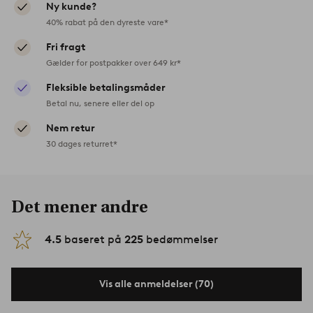
Ny kunde?
40% rabat på den dyreste vare*
Fri fragt
Gælder for postpakker over 649 kr*
Fleksible betalingsmåder
Betal nu, senere eller del op
Nem retur
30 dages returret*
Det mener andre
4.5
baseret på
225
bedømmelser
Vis alle anmeldelser (70)