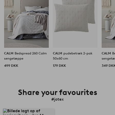
CALM
Bedspread 260 Calm
CALM
pudebetræk 2-pak
CALM
B
sengetæppe
50x60 cm
senget
499 DKK
179 DKK
349 DK
Share your favourites
#jotex