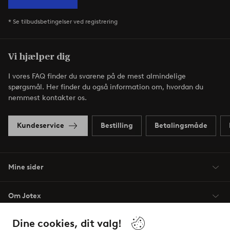
* Se tilbudsbetingelser ved registrering
Vi hjælper dig
I vores FAQ finder du svarene på de mest almindelige
spørgsmål. Her finder du også information om, hvordan du
nemmest kontakter os.
Kundeservice
Bestilling
Betalingsmåde
Mine sider
Om Jotex
Dine cookies, dit valg!
Vilkår