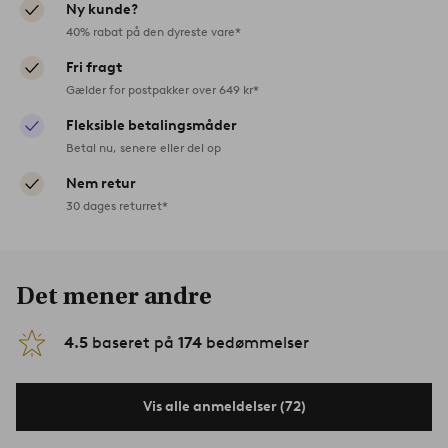
Ny kunde?
40% rabat på den dyreste vare*
Fri fragt
Gælder for postpakker over 649 kr*
Fleksible betalingsmåder
Betal nu, senere eller del op
Nem retur
30 dages returret*
Det mener andre
4.5
baseret på
174
bedømmelser
Vis alle anmeldelser (72)