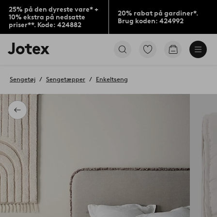
25% på den dyreste vare* +
20% rabat på gardiner*.
10% ekstra på nedsatte
Brug koden: 424992
priser**. Kode: 424882
Jotex
Gå
Gå
logo
til
til
-
favoritmarkerede
indkøbskur
gå
produkter
Sengetøj
Sengetæpper
Enkeltseng
til
forsiden
Tilbage