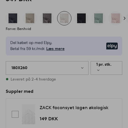
Farve: Benhvid
Del købet op med Elpy.
Elpy
Betal fra 59 kr./mdr.
Læs mere
1 pr. stk.
180X260
På lager
Leveret på 2-4 hverdage
Suppler med
ZACK faconsyet lagen økologisk
149 DKK