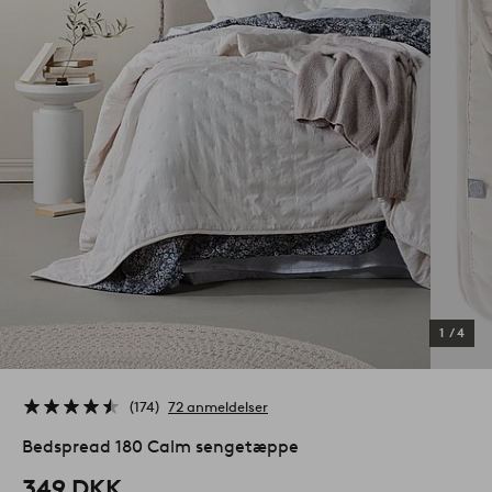
1
/
4
174
72 anmeldelser
Bedspread 180 Calm sengetæppe
349 DKK