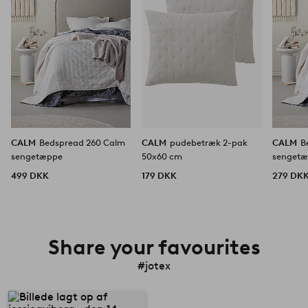
CALM
Bedspread 260 Calm
CALM
pudebetræk 2-pak
CALM
B
sengetæppe
50x60 cm
senget
499 DKK
179 DKK
279 DK
Share your favourites
#jotex