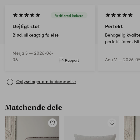
Verifierad købere
Dejligt stof
Perfekt
Blød, silkeagtig følelse
Behagelig kvali
perfekt farve. Bli
Merja S —
2026-06-
06
Anu V —
2026-05
Rapport
Oplysninger om bedømmelse
Matchende dele
Tilføj
Tilføj
til
til
favoritter
favoritter