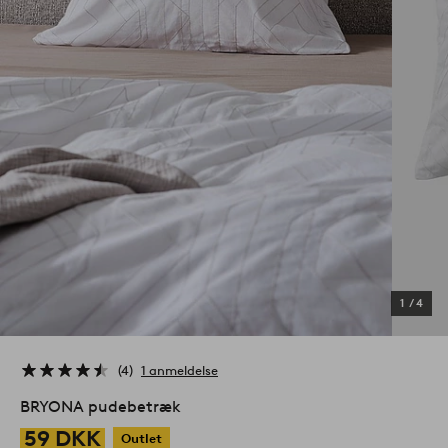
1
/
4
4
1 anmeldelse
BRYONA pudebetræk
59 DKK
Outlet