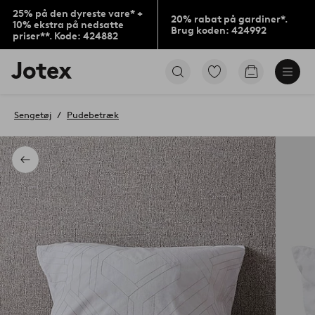
25% på den dyreste vare* +
20% rabat på gardiner*.
10% ekstra på nedsatte
Brug koden: 424992
priser**. Kode: 424882
Jotex
Gå
Gå
logo
til
til
-
favoritmarkerede
indkøbskur
gå
produkter
Sengetøj
Pudebetræk
til
forsiden
Tilbage