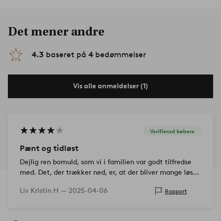
Det mener andre
4.3
baseret på
4
bedømmelser
Vis alle anmeldelser (1)
Verifierad købere
Pænt og tidløst
Dejlig ren bomuld, som vi i familien var godt tilfredse
med. Det, der trækker ned, er, at der bliver mange løse
tråde fra pyntesømmene. Selv efter flere vaske.
Liv Kristin H —
2025-04-06
Rapport