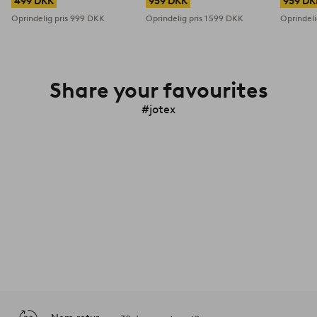
499 DKK
959 DKK
959 DK
Oprindelig pris
999 DKK
Oprindelig pris
1 599 DKK
Oprindeli
Share your favourites
#jotex