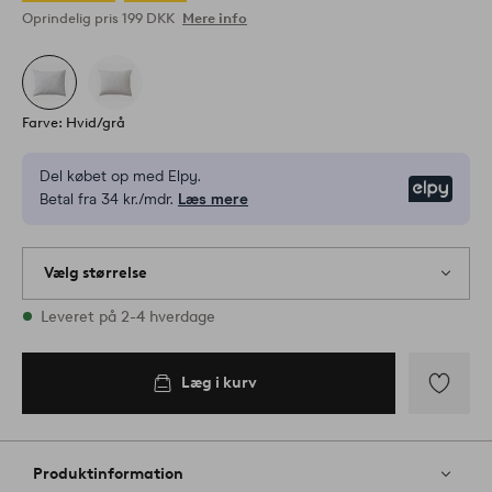
Oprindelig pris
199 DKK
Mere info
Farve: Hvid/grå
Del købet op med Elpy.
Elpy
Betal fra 34 kr./mdr.
Læs mere
Vælg størrelse
1 størrelser er på lager
Leveret på 2-4 hverdage
80X80
Læg i kurv
Læg i
kurv
Tilføj
til
favoritter
Produktinformation