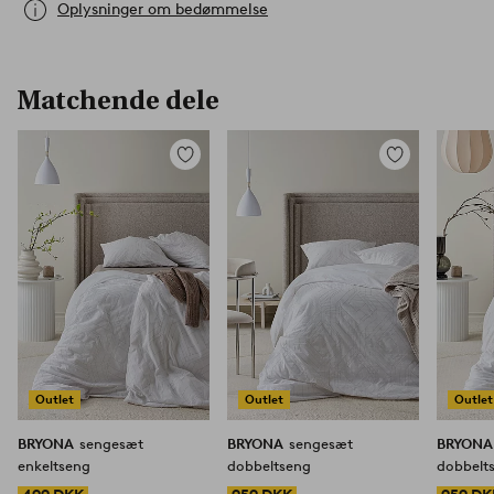
Oplysninger om bedømmelse
Matchende dele
Tilføj
Tilføj
til
til
favoritter
favoritter
Outlet
Outlet
Outlet
BRYONA
sengesæt
BRYONA
sengesæt
BRYON
enkeltseng
dobbeltseng
dobbelt