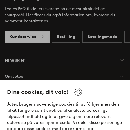
I vores FAQ finder du svarene på de mest almindelige
spørgsmål. Her finder du også information om, hvordan du
nemmest kontakter os.
Kundeservice
Bestilling
Betalingsmåde
Mine sider
Om Jotex
Dine cookies, dit valg!
Vilkår
Jotex bruger nødvendige cookies til at få hjemmesiden
Venner
til at fungere samt cookies til analyse, personligt
tilpasset indhold og til at give dig en mere relevant
oplevelse på vores hjemmeside. Vi deler disse personlige
data og disse cookies med de reklame- og