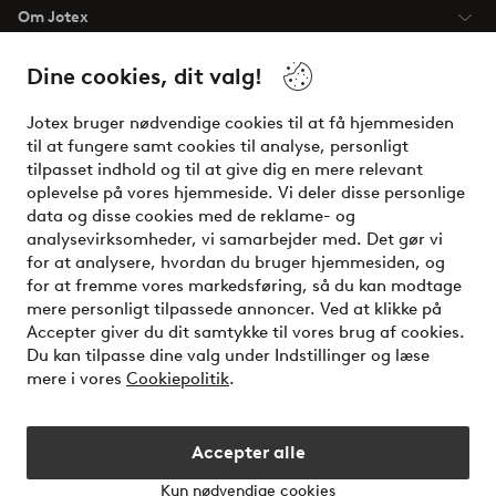
Om Jotex
Dine cookies, dit valg!
Vilkår
Jotex bruger nødvendige cookies til at få hjemmesiden
Venner
til at fungere samt cookies til analyse, personligt
tilpasset indhold og til at give dig en mere relevant
oplevelse på vores hjemmeside. Vi deler disse personlige
data og disse cookies med de reklame- og
Sikre betalinger - betal nu eller del op
analysevirksomheder, vi samarbejder med. Det gør vi
for at analysere, hvordan du bruger hjemmesiden, og
Vil du vide mere om
vores betalingsmuligheder
?
for at fremme vores markedsføring, så du kan modtage
elpy
mere personligt tilpassede annoncer. Ved at klikke på
Accepter giver du dit samtykke til vores brug af cookies.
Du kan tilpasse dine valg under Indstillinger og læse
mere i vores
Cookiepolitik
.
Danmark - Vælg land
Accepter alle
Instagram
Facebook
Kun nødvendige cookies