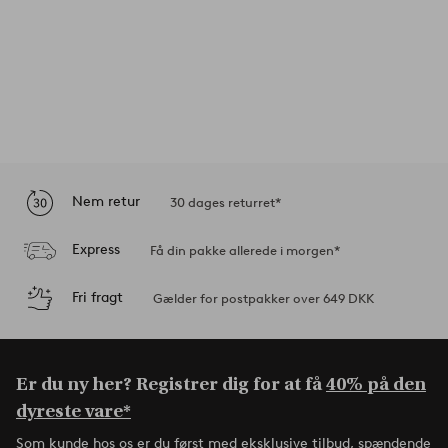
Nem retur
30 dages returret*
Express
Få din pakke allerede i morgen*
Fri fragt
Gælder for postpakker over 649 DKK
Er du ny her? Registrer dig for at få
40% på den
dyreste vare*
Som kunde hos os er du først med eksklusive tilbud, spændende