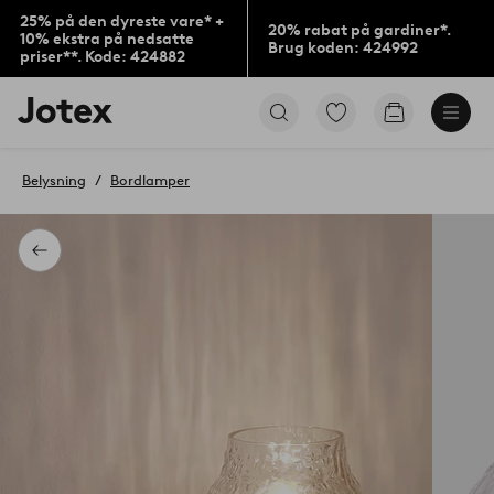
25% på den dyreste vare* +
20% rabat på gardiner*.
10% ekstra på nedsatte
Brug koden: 424992
priser**. Kode: 424882
Jotex
Gå
Gå
logo
til
til
-
favoritmarkerede
indkøbskur
gå
produkter
Belysning
Bordlamper
til
forsiden
Tilbage