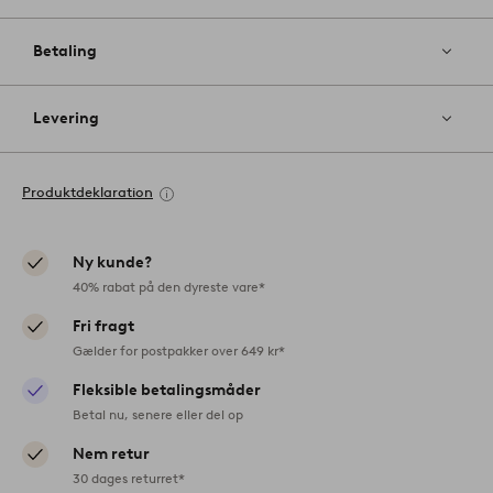
Betaling
Levering
Produktdeklaration
Ny kunde?
40% rabat på den dyreste vare*
Fri fragt
Gælder for postpakker over 649 kr*
Fleksible betalingsmåder
Betal nu, senere eller del op
Nem retur
30 dages returret*