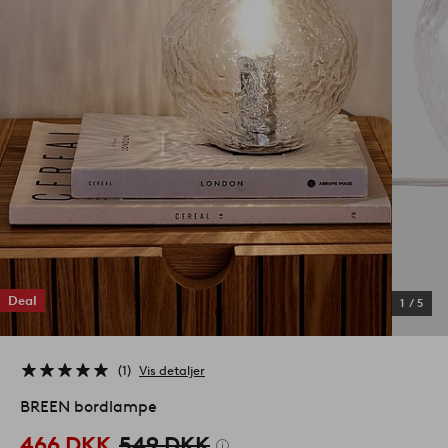
Deal
1
/
5
1
Vis detaljer
BREEN bordlampe
466 DKK
549 DKK