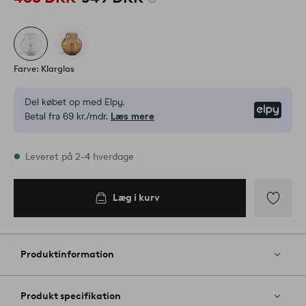
Farve: Klarglas
Del købet op med Elpy.
Elpy
Betal fra 69 kr./mdr.
Læs mere
På lager
Leveret på 2-4 hverdage
Læg i kurv
Tilføj
til
favoritter
Produktinformation
Produkt specifikation