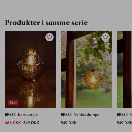
Produkter i samme serie
Tilføj
Tilføj
til
til
favoritter
favoritter
Deal
BREEN
bordlampe
BREEN
Vindueslampe
BREEN
466 DKK
549 DKK
549 DKK
549 DK