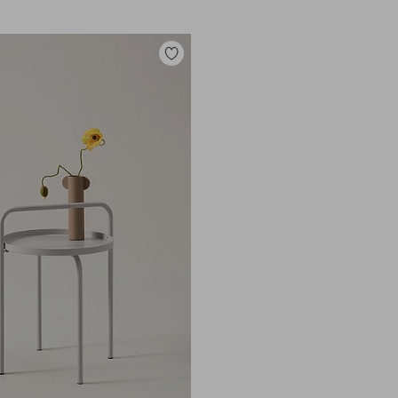
Tilføj
til
favoritter