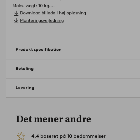
Maks. vægt: 10 kg.
Beskrivelse: Rundt bord i pulverlakeret metal med håndtag.
Download billede i høj opløsning
Vedligeholdelse: Aftørres med en fugtig klud.
Monteringsvejledning
Tip/råd: Et lille bord, der fungerer godt, både som sengebord o
maksimere din plads.
Artikelnummer: 1036940-02-0
Produkt specifikation
Betaling
Levering
Det mener andre
4.4
baseret på
10
bedømmelser