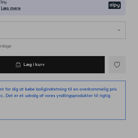
lpy.
Elpy
Læs mere
erdage
Læg i kurv
Tilføj
til
favoritter
mt for dig at købe boligindretning til en overkommelig pris
ic. Det er et udvalg af vores yndlingsprodukter til rigtig