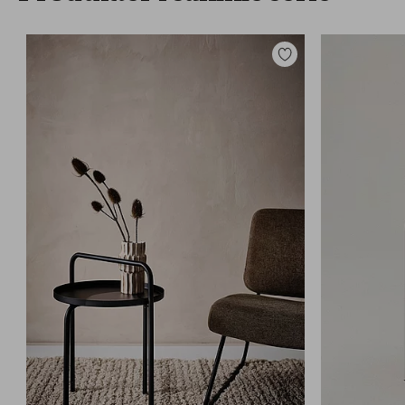
Tilføj
til
favoritter