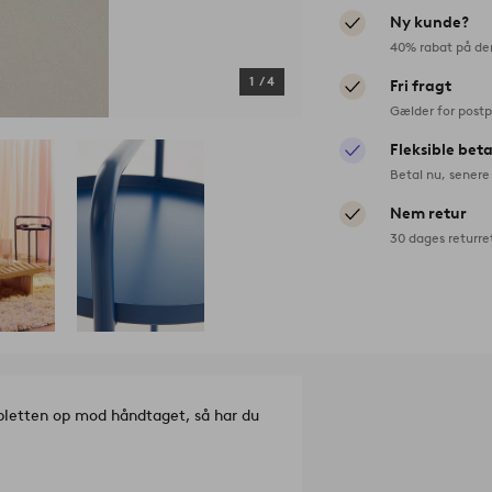
Ny kunde?
40% rabat på de
1
/
4
Fri fragt
Gælder for postp
Fleksible bet
Betal nu, senere 
Nem retur
30 dages returre
bletten op mod håndtaget, så har du