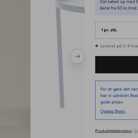
Del købet op med E
Betal fra 63 kr./mdr.
1 pr. stk.
På lager
Leveret på 2-4 hv
Næste
produkt
For at gøre det ne
har vi udviklet Bas
gode priser.
Opdag Basic
Produktdeklaration