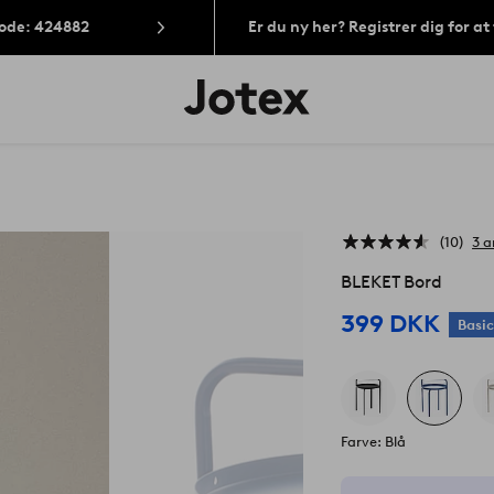
Kode: 424882
Er du ny her? Registrer dig for a
Jotex
logo
-
gå
til
forsiden
10
3 a
BLEKET Bord
399 DKK
Basi
Farve: Blå