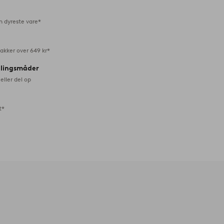
n dyreste vare*
akker over 649 kr*
alingsmåder
eller del op
t*