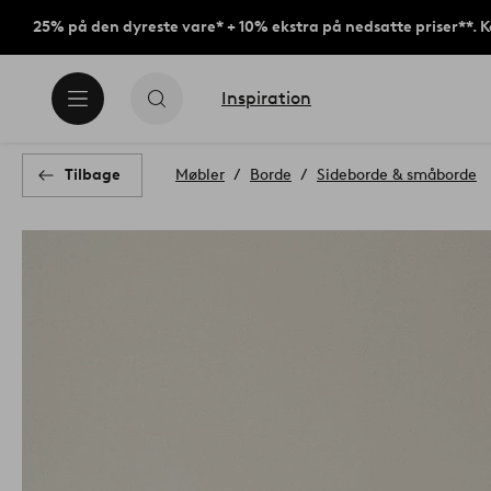
25% på den dyreste vare* + 10% ekstra på nedsatte priser**. 
Inspiration
Tilbage
Møbler
Borde
Sideborde & småborde