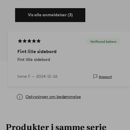
Vis alle anmeldelser (3)
Verifierad købere
Fint lille sidebord
Fint lille sidebord
Irene F —
2024-12-26
Rapport
Oplysninger om bedømmelse
Produkter i samme serie