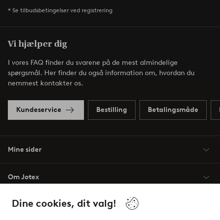
* Se tilbudsbetingelser ved registrering
Vi hjælper dig
I vores FAQ finder du svarene på de mest almindelige
spørgsmål. Her finder du også information om, hvordan du
nemmest kontakter os.
Kundeservice
Bestilling
Betalingsmåde
Mine sider
Om Jotex
Dine cookies, dit valg!
Vilkår