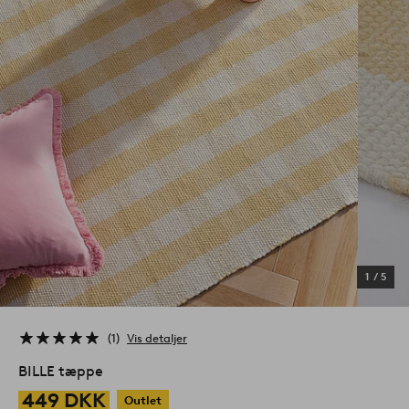
1
/
5
1
Vis detaljer
BILLE tæppe
449 DKK
Outlet