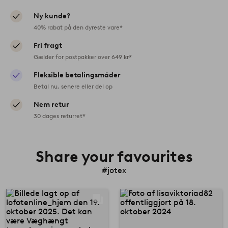
Ny kunde?
40% rabat på den dyreste vare*
Fri fragt
Gælder for postpakker over 649 kr*
Fleksible betalingsmåder
Betal nu, senere eller del op
Nem retur
30 dages returret*
Share your favourites
#jotex