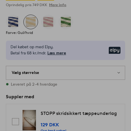
Oprindelig pris
749 DKK
Mere info
Farve: Gul/hvid
Del købet op med Elpy.
Elpy
Betal fra 68 kr./mdr.
Læs mere
Vælg størrelse
Alle størrelser er på lager
Leveret på 2-4 hverdage
Suppler med
STOPP skridsikkert tæppeunderlag
129 DKK
Our best value!