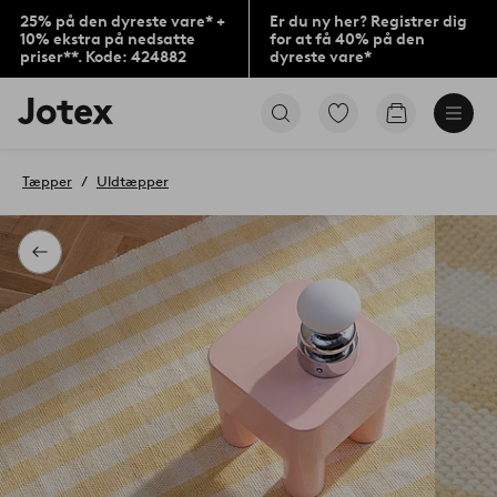
25% på den dyreste vare* +
Er du ny her? Registrer dig
10% ekstra på nedsatte
for at få 40% på den
priser**. Kode: 424882
dyreste vare*
Jotex
Gå
Gå
logo
til
til
-
favoritmarkerede
indkøbskur
gå
produkter
Tæpper
Uldtæpper
til
forsiden
Tilbage